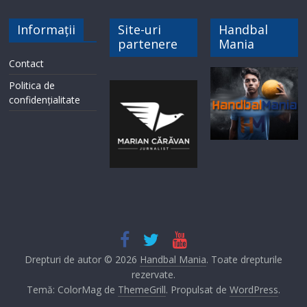
Informații
Site-uri
Handbal
partenere
Mania
Contact
Politica de
confidențialitate
Drepturi de autor © 2026
Handbal Mania
. Toate drepturile
rezervate.
Temă: ColorMag de
ThemeGrill
. Propulsat de
WordPress
.