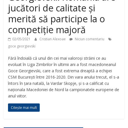
jucători de calitate și
merită să participe la o
competiție majoră
02/05/2021
Cristian Alexoae
Niciun comentariu
goce georgievski
Fără îndoială că unul din cei mai valoroși străini ce au
evoluat în Liga Zimbrilor în ultimii ani a fost macedoneanul
Goce Georgievski, care a fost extrema dreaptă a echipei
CSM București între 2016-2020. Din vara anului trecut, el s-a
întors în țara natală, la Vardar Skopje, și s-a calificat cu
naționala Macedoniei de Nord la campionatele europene de
anul viitor.
Citește mai mult