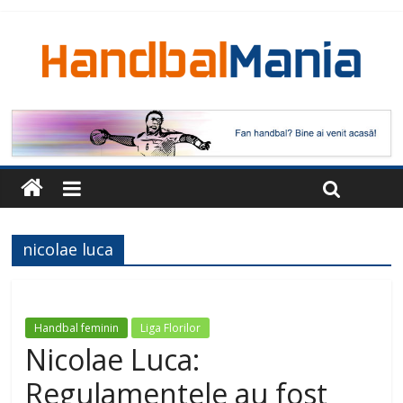
nicolae luca
Handbal feminin
Liga Florilor
Nicolae Luca:
Regulamentele au fost