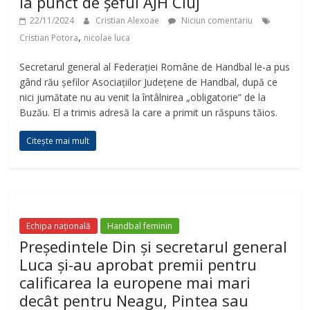
la punct de șeful AJH Cluj
22/11/2024
Cristian Alexoae
Niciun comentariu
,
Cristian Potora
nicolae luca
Secretarul general al Federației Române de Handbal le-a pus
gând rău șefilor Asociațiilor Județene de Handbal, după ce
nici jumătate nu au venit la întâlnirea „obligatorie” de la
Buzău. El a trimis adresă la care a primit un răspuns tăios.
Citește mai mult
Echipa națională
Handbal feminin
Președintele Din și secretarul general
Luca și-au aprobat premii pentru
calificarea la europene mai mari
decât pentru Neagu, Pintea sau