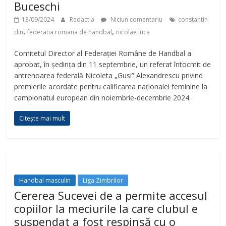
Buceschi
13/09/2024
Redactia
Niciun comentariu
constantin
,
,
din
federatia romana de handbal
nicolae luca
Comitetul Director al Federației Române de Handbal a
aprobat, în ședința din 11 septembrie, un referat întocmit de
antrenoarea federală Nicoleta „Gusi” Alexandrescu privind
premierile acordate pentru calificarea naționalei feminine la
campionatul european din noiembrie-decembrie 2024.
Citește mai mult
Handbal masculin
Liga Zimbrilor
Cererea Sucevei de a permite accesul
copiilor la meciurile la care clubul e
suspendat a fost respinsă cu o