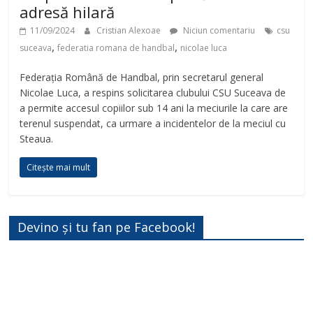
adresă hilară
11/09/2024
Cristian Alexoae
Niciun comentariu
csu
,
,
suceava
federatia romana de handbal
nicolae luca
Federația Română de Handbal, prin secretarul general
Nicolae Luca, a respins solicitarea clubului CSU Suceava de
a permite accesul copiilor sub 14 ani la meciurile la care are
terenul suspendat, ca urmare a incidentelor de la meciul cu
Steaua.
Citește mai mult
Devino și tu fan pe Facebook!