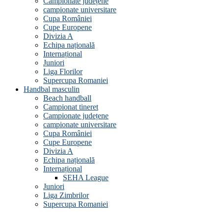
Campionate județene
campionate universitare
Cupa României
Cupe Europene
Divizia A
Echipa națională
Internațional
Juniori
Liga Florilor
Supercupa Romaniei
Handbal masculin
Beach handball
Campionat tineret
Campionate județene
campionate universitare
Cupa României
Cupe Europene
Divizia A
Echipa națională
Internațional
SEHA League
Juniori
Liga Zimbrilor
Supercupa Romaniei