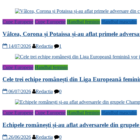
Cupe Europene
Cupe Europene
Handbal feminin
Handbal masculin
Vâlcea, Corona și Potaissa și-au aflat primele advers
14/07/2026
Redactia
1
Cupe Europene
Handbal feminin
Cele trei echipe românești din Liga Europeană femini
06/07/2026
Redactia
0
Cupe Europene
Cupe Europene
Handbal feminin
Handbal masculin
Echipele românești și-au aflat adversarele din grup
26/06/2026
Redactia
0