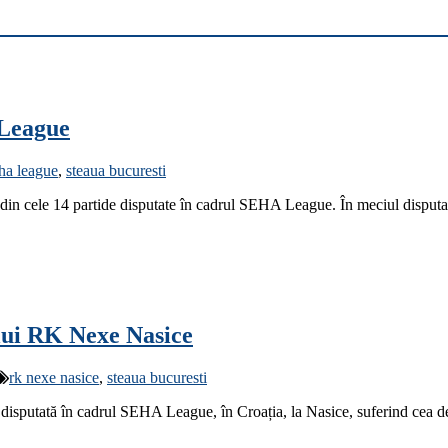
 League
ha league
,
steaua bucuresti
din cele 14 partide disputate în cadrul SEHA League. În meciul disputat
lui RK Nexe Nasice
rk nexe nasice
,
steaua bucuresti
isputată în cadrul SEHA League, în Croația, la Nasice, suferind cea de-