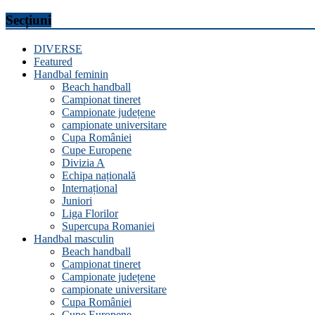
Secțiuni
DIVERSE
Featured
Handbal feminin
Beach handball
Campionat tineret
Campionate județene
campionate universitare
Cupa României
Cupe Europene
Divizia A
Echipa națională
Internațional
Juniori
Liga Florilor
Supercupa Romaniei
Handbal masculin
Beach handball
Campionat tineret
Campionate județene
campionate universitare
Cupa României
Cupe Europene