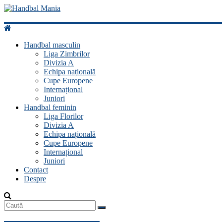
Handbal
Mania
Handbal masculin
Liga Zimbrilor
Fan
Divizia A
handbal?
Echipa națională
Ești
Cupe Europene
acasă!
Internațional
Juniori
Handbal feminin
Liga Florilor
Divizia A
Echipa națională
Cupe Europene
Internațional
Juniori
Contact
Despre