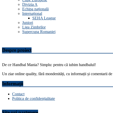
Divizia A
Echipa națională
Internațional
SEHA League
Juniori
Liga Zimbrilor
Supercupa Romaniei
Despre proiect
De ce Handbal Mania? Simplu: pentru că iubim handbalul!
Un ziar online quality, fără mondenități, cu informații și comentarii de 
Informații
Contact
Politica de confidențialitate
Site-uri partenere