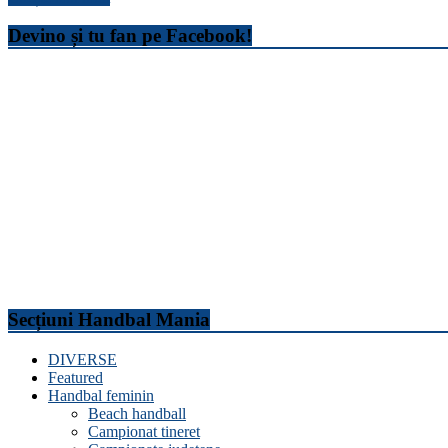
Devino și tu fan pe Facebook!
Secțiuni Handbal Mania
DIVERSE
Featured
Handbal feminin
Beach handball
Campionat tineret