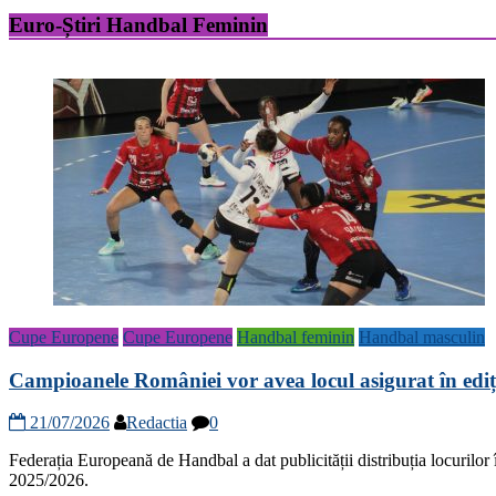
Euro-Știri Handbal Feminin
Cupe Europene
Cupe Europene
Handbal feminin
Handbal masculin
Campioanele României vor avea locul asigurat în ed
21/07/2026
Redactia
0
Federația Europeană de Handbal a dat publicității distribuția locurilor
2025/2026.