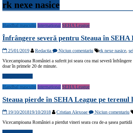
rk nexe nasice
Handbal masculin
Internațional
SEHA League
Înfrângere severă pentru Steaua în SEHA
25/01/2019
Redactia
Niciun comentariu
rk nexe nasice
,
se
Vicecampioana României a suferit joi seara cea mai severă înfrângere 
doar în primele 20 de minute.
Citește mai mult
Handbal masculin
Internațional
SEHA League
Steaua pierde în SEHA League pe terenul 
19/10/2018
19/10/2018
Cristian Alexoae
Niciun comentariu
Vicecampioana României a pierdut vineri seara cea de-a șasea partidă d
Citește mai mult