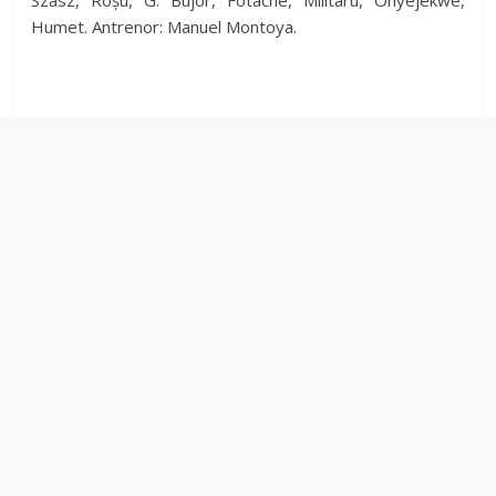
Szasz, Roșu, G. Bujor, Fotache, Militaru, Onyejekwe,
Humet. Antrenor: Manuel Montoya.