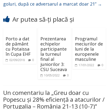
goluri, după ce adversarul a marcat doar 21”
→
Ar putea să-ți placă și
Porto a dat
Prezentarea
Programul
de pământ
echipelor
meciurilor de
cu Potaissa
participante
luni de la
în Cupa EHF
la turneul
europenele
final al
masculine
02/09/2018
0
juniorilor 3:
17/01/2022
0
CSU Suceava
10/05/2022
0
Un comentariu la „
Greu doar cu
Popescu și 28% eficiență a atacurilor /
Portugalia – România 21-13 (10-7)
”