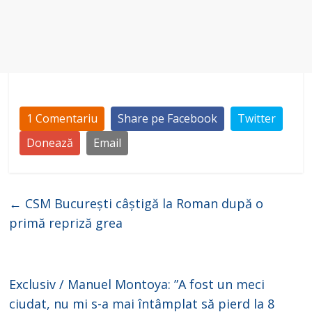
1 Comentariu
Share pe Facebook
Twitter
Donează
Email
←
CSM București câștigă la Roman după o
primă repriză grea
Exclusiv / Manuel Montoya: ”A fost un meci
ciudat, nu mi s-a mai întâmplat să pierd la 8