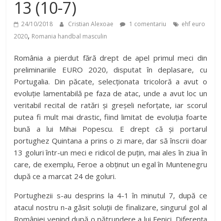
13 (10-7)
24/10/2018
Cristian Alexoae
1 comentariu
ehf euro
,
2020
Romania handbal masculin
România a pierdut fără drept de apel primul meci din
preliminariile EURO 2020, disputat în deplasare, cu
Portugalia. Din păcate, selecționata tricoloră a avut o
evoluție lamentabilă pe faza de atac, unde a avut loc un
veritabil recital de ratări și greșeli neforțate, iar scorul
putea fi mult mai drastic, fiind limitat de evoluția foarte
bună a lui Mihai Popescu. E drept că și portarul
portughez Quintana a prins o zi mare, dar să înscrii doar
13 goluri într-un meci e ridicol de puțin, mai ales în ziua în
care, de exemplu, Feroe a obținut un egal în Muntenegru
după ce a marcat 24 de goluri.
Portughezii s-au desprins la 4-1 în minutul 7, după ce
atacul nostru n-a găsit soluții de finalizare, singurul gol al
României venind după o pătrundere a lui Fenici. Diferența