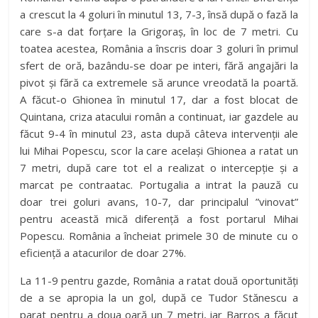
a crescut la 4 goluri în minutul 13, 7-3, însă după o fază la
care s-a dat forțare la Grigoraș, în loc de 7 metri. Cu
toatea acestea, România a înscris doar 3 goluri în primul
sfert de oră, bazându-se doar pe interi, fără angajări la
pivot și fără ca extremele să arunce vreodată la poartă.
A făcut-o Ghionea în minutul 17, dar a fost blocat de
Quintana, criza atacului român a continuat, iar gazdele au
făcut 9-4 în minutul 23, asta după câteva intervenții ale
lui Mihai Popescu, scor la care același Ghionea a ratat un
7 metri, după care tot el a realizat o intercepție și a
marcat pe contraatac. Portugalia a intrat la pauză cu
doar trei goluri avans, 10-7, dar principalul ”vinovat”
pentru această mică diferență a fost portarul Mihai
Popescu. România a încheiat primele 30 de minute cu o
eficiență a atacurilor de doar 27%.
La 11-9 pentru gazde, România a ratat două oportunități
de a se apropia la un gol, după ce Tudor Stănescu a
parat pentru a doua oară un 7 metri, iar Barros a făcut