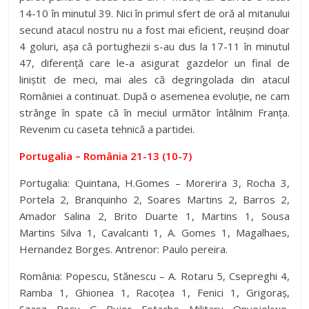
14-10 în minutul 39. Nici în primul sfert de oră al mitanului
secund atacul nostru nu a fost mai eficient, reușind doar
4 goluri, așa că portughezii s-au dus la 17-11 în minutul
47, diferență care le-a asigurat gazdelor un final de
liniștit de meci, mai ales că degringolada din atacul
României a continuat. După o asemenea evoluție, ne cam
strânge în spate că în meciul următor întâlnim Franța.
Revenim cu caseta tehnică a partidei.
Portugalia – România 21-13 (10-7)
Portugalia: Quintana, H.Gomes – Morerira 3, Rocha 3,
Portela 2, Branquinho 2, Soares Martins 2, Barros 2,
Amador Salina 2, Brito Duarte 1, Martins 1, Sousa
Martins Silva 1, Cavalcanti 1, A. Gomes 1, Magalhaes,
Hernandez Borges. Antrenor: Paulo pereira.
România: Popescu, Stănescu – A. Rotaru 5, Csepreghi 4,
Ramba 1, Ghionea 1, Racoțea 1, Fenici 1, Grigoraș,