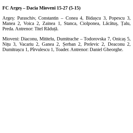
FC Argeș – Dacia Mioveni 15-27 (5-15)
Argeș: Paraschiv, Constantin – Conea 4, Bidașcu 3, Popescu 3,
Manea 2, Voica 2, Zainea 1, Stanca, Ciolponea, Lăcătuș, Țalu,
Preda. Antrenor: Titel Răduță.
Mioveni: Diaconu, Mititelu, Dumitrache – Todorovska 7, Onicaș 5,
Nițu 3, Vacariu 2, Ganea 2, Șerban 2, Prelevic 2, Deaconu 2,
Dumitrașcu 1, Pîrvulescu 1, Toader. Antrenor: Daniel Gheorghe.