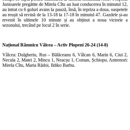
Junioarele pregătite de Mirela Cîtu au luat conducerea în minutul 12,
au intrat cu 6 goluri avans la pauză, însă, în repriza a doua, oaspetele
au reușit să revină de la 13-18 la 17-18 în minutul 47. Gazdele și-au
revenit în ultimele 10 minute și au obținut a noua victorie a
sezonului, trecând pe locul 2 în serie.
Național Râmnicu Vâlcea – Activ Plopeni 26-24 (14-8)
Vâlcea: Dulgheriu, Rus – Bălăceanu 6, Vâlcan 6, Marin 6, Ciui 2,
Necula 2, Matei 2, Mincu 1, Neacșu 1, Coman, Șchiopu. Antrenori:
Mirela Cîtu, Maria Rădoi, Ildiko Barbu.