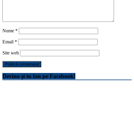
Nume
*
Email
*
Site web
Devino și tu fan pe Facebook!