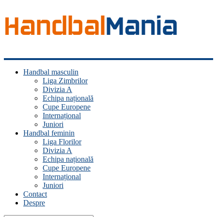
Handbal
Handbal masculin
Mania
Liga Zimbrilor
Divizia A
Fan
Echipa națională
handbal?
Cupe Europene
Ești
Internațional
acasă!
Juniori
Handbal feminin
Liga Florilor
Divizia A
Echipa națională
Cupe Europene
Internațional
Juniori
Contact
Despre