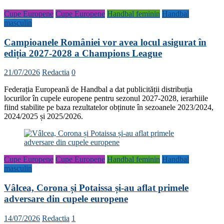
Cupe Europene
Cupe Europene
Handbal feminin
Handbal
masculin
Campioanele României vor avea locul asigurat în
ediția 2027-2028 a Champions League
21/07/2026
Redactia
0
Federația Europeană de Handbal a dat publicității distribuția
locurilor în cupele europene pentru sezonul 2027-2028, ierarhiile
fiind stabilite pe baza rezultatelor obținute în sezoanele 2023/2024,
2024/2025 și 2025/2026.
Cupe Europene
Cupe Europene
Handbal feminin
Handbal
masculin
Vâlcea, Corona și Potaissa și-au aflat primele
adversare din cupele europene
14/07/2026
Redactia
1