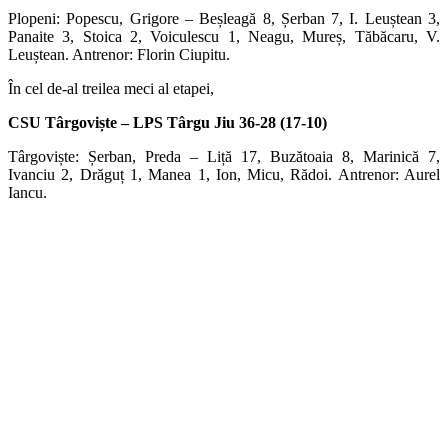
Plopeni: Popescu, Grigore – Beșleagă 8, Șerban 7, I. Leuștean 3,
Panaite 3, Stoica 2, Voiculescu 1, Neagu, Mureș, Tăbăcaru, V.
Leuștean. Antrenor: Florin Ciupitu.
În cel de-al treilea meci al etapei,
CSU Târgoviște – LPS Târgu Jiu 36-28 (17-10)
Târgoviște: Șerban, Preda – Liță 17, Buzătoaia 8, Marinică 7,
Ivanciu 2, Drăguț 1, Manea 1, Ion, Micu, Rădoi. Antrenor: Aurel
Iancu.