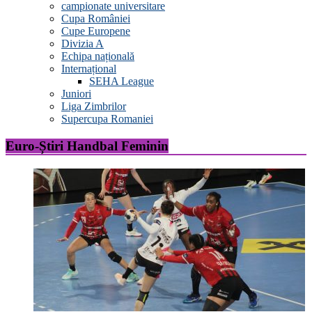
campionate universitare
Cupa României
Cupe Europene
Divizia A
Echipa națională
Internațional
SEHA League
Juniori
Liga Zimbrilor
Supercupa Romaniei
Euro-Știri Handbal Feminin