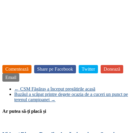
Comentează
Share pe Facebook
Twitter
Donează
Email
←
CSM Făgăraș a început pregătirile acasă
Buzăul a scăpat printre degete ocazia de a cuceri un punct pe
terenul campioanei
→
Ar putea să-ți placă și