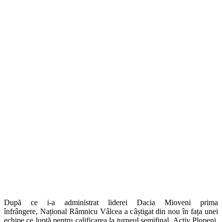
După ce i-a administrat liderei Dacia Mioveni prima
înfrângere, Național Râmnicu Vâlcea a câștigat din nou în fața unei
echipe ce luptă pentru calificarea la turneul semifinal, Activ Plopeni.