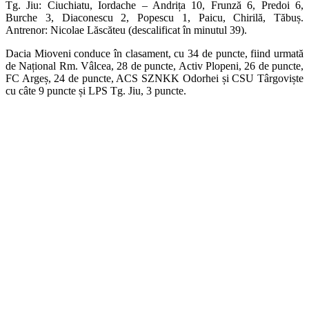
Tg. Jiu: Ciuchiatu, Iordache – Andrița 10, Frunză 6, Predoi 6,
Burche 3, Diaconescu 2, Popescu 1, Paicu, Chirilă, Tăbuș.
Antrenor: Nicolae Lăscăteu (descalificat în minutul 39).
Dacia Mioveni conduce în clasament, cu 34 de puncte, fiind urmată
de Național Rm. Vâlcea, 28 de puncte, Activ Plopeni, 26 de puncte,
FC Argeș, 24 de puncte, ACS SZNKK Odorhei și CSU Târgoviște
cu câte 9 puncte și LPS Tg. Jiu, 3 puncte.