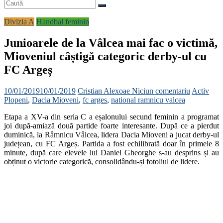
Divizia A
Handbal feminin
Junioarele de la Vâlcea mai fac o victimă,
Mioveniul câștigă categoric derby-ul cu
FC Argeș
10/01/2019
10/01/2019
Cristian Alexoae
Niciun comentariu
Activ
Plopeni
,
Dacia Mioveni
,
fc arges
,
national ramnicu valcea
Etapa a XV-a din seria C a eșalonului secund feminin a programat
joi după-amiază două partide foarte interesante. După ce a pierdut
duminică, la Râmnicu Vâlcea, lidera Dacia Mioveni a jucat derby-ul
județean, cu FC Argeș. Partida a fost echilibrată doar în primele 8
minute, după care elevele lui Daniel Gheorghe s-au desprins și au
obținut o victorie categorică, consolidându-și fotoliul de lidere.