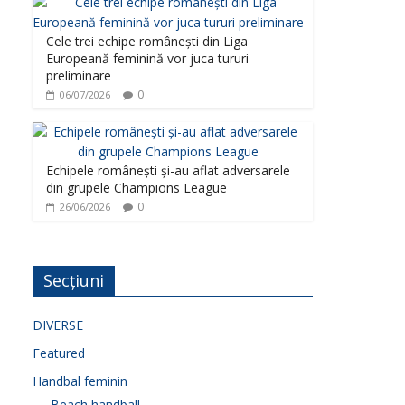
Cele trei echipe românești din Liga
Europeană feminină vor juca tururi
preliminare
0
06/07/2026
Echipele românești și-au aflat adversarele
din grupele Champions League
0
26/06/2026
Secțiuni
DIVERSE
Featured
Handbal feminin
Beach handball