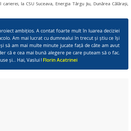
ul carierei, la CSU Suceava, Energia Târgu Jiu, Dunărea Călărași,
oiect ambițios. A contat foarte mult în luarea deciziei
acolo.
Am mai lucrat cu dumnealui în trecut și știu ce își
t și să am mai multe minute jucate față de câte am avut
er că e cea mai bună alegere pe care puteam să o fac.
use și… Hai, Vaslui !
Florin Acatrinei