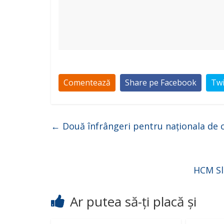
Comentează
Share pe Facebook
Twi
←
Două înfrângeri pentru naționala de c
HCM Sl
Ar putea să-ți placă și