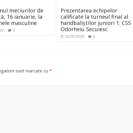
ul meciurilor de
Prezentarea echipelor
ă, 16 ianuarie, la
calificate la turneul final al
nele masculine
handbaliștilor juniori 1: CSS
Odorheiu Secuiesc
022
0
02/05/2026
0
igatorii sunt marcate cu
*