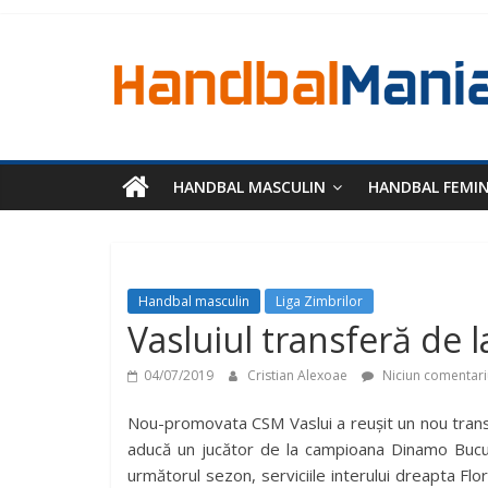
HANDBAL MASCULIN
HANDBAL FEMI
Handbal masculin
Liga Zimbrilor
Vasluiul transferă de 
04/07/2019
Cristian Alexoae
Niciun comentari
Nou-promovata CSM Vaslui a reușit un nou transf
aducă un jucător de la campioana Dinamo Bucure
următorul sezon, serviciile interului dreapta Flo