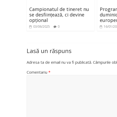
Campionatul de tineret nu
Program
se desființează, ci devine
duminic
opțional
europe
03/06/2025
0
16/01/2
Lasă un răspuns
Adresa ta de email nu va fi publicată.
Câmpurile obl
Comentariu
*