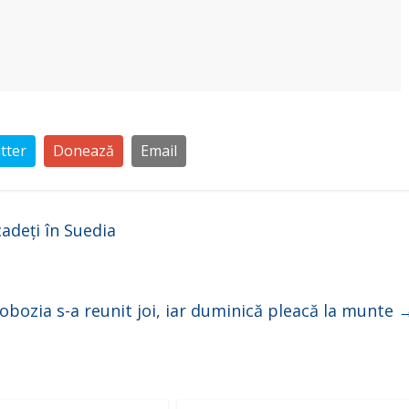
tter
Donează
Email
adeți în Suedia
obozia s-a reunit joi, iar duminică pleacă la munte