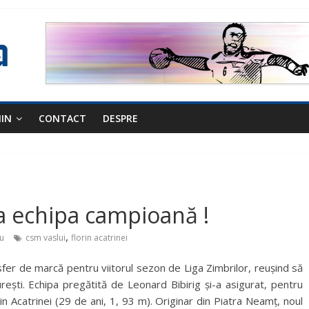
NIN
CONTACT
DESPRE
la echipa campioană !
,
u
csm vaslui
florin acatrinei
er de marcă pentru viitorul sezon de Liga Zimbrilor, reușind să
ști. Echipa pregătită de Leonard Bibirig și-a asigurat, pentru
rin Acatrinei (29 de ani, 1, 93 m). Originar din Piatra Neamț, noul