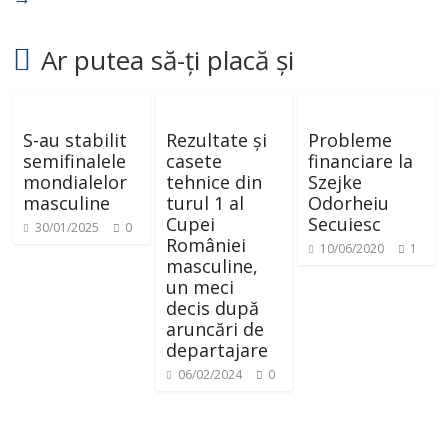
Ar putea să-ți placă și
S-au stabilit
Rezultate și
Probleme
semifinalele
casete
financiare la
mondialelor
tehnice din
Szejke
masculine
turul 1 al
Odorheiu
Cupei
Secuiesc
30/01/2025
0
României
10/06/2020
1
masculine,
un meci
decis după
aruncări de
departajare
06/02/2024
0