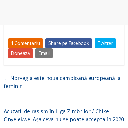
1 Comentariu
Share pe Facebook
Twitter
Donează
Email
←
Norvegia este noua campioană europeană la
feminin
Acuzații de rasism în Liga Zimbrilor / Chike
Onyejekwe: Așa ceva nu se poate accepta în 2020
→