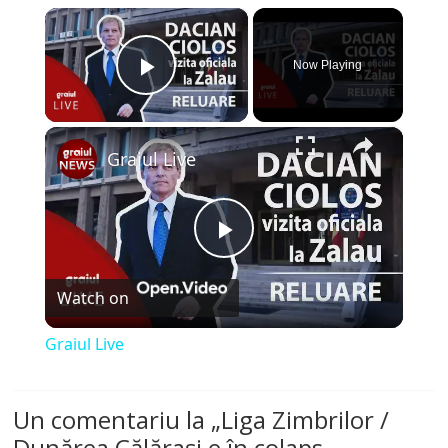
×
Now Playing
Play Video
×
Graiul Live
P
Watch on
l
Graiul Live
a
Un comentariu la „
Liga Zimbrilor /
y
Dunărea Călărași e în colaps,