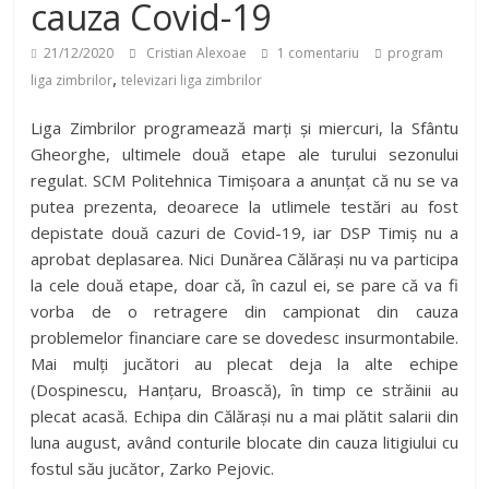
cauza Covid-19
21/12/2020
Cristian Alexoae
1 comentariu
program
,
liga zimbrilor
televizari liga zimbrilor
Liga Zimbrilor programează marți și miercuri, la Sfântu
Gheorghe, ultimele două etape ale turului sezonului
regulat. SCM Politehnica Timișoara a anunțat că nu se va
putea prezenta, deoarece la utlimele testări au fost
depistate două cazuri de Covid-19, iar DSP Timiș nu a
aprobat deplasarea. Nici Dunărea Călărași nu va participa
la cele două etape, doar că, în cazul ei, se pare că va fi
vorba de o retragere din campionat din cauza
problemelor financiare care se dovedesc insurmontabile.
Mai mulți jucători au plecat deja la alte echipe
(Dospinescu, Hanțaru, Broască), în timp ce străinii au
plecat acasă. Echipa din Călărași nu a mai plătit salarii din
luna august, având conturile blocate din cauza litigiului cu
fostul său jucător, Zarko Pejovic.