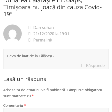
Timișoara nu joacă din cauza Covid-
V
19
”
i
Dan suhan
21/12/2020 la 19:01
d
Permalink
e
Ceva de luat de la Călărași ?
Răspunde
o
Lasă un răspuns
Adresa ta de email nu va fi publicată.
Câmpurile obligatorii
sunt marcate cu
*
Comentariu
*