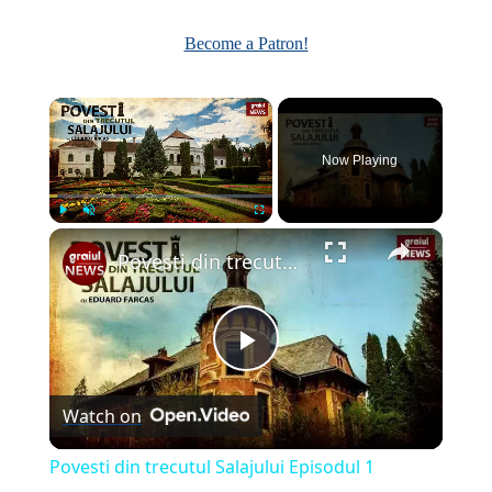
Become a Patron!
×
Now Playing
×
Play
Unmute
Fullscreen
Povesti din trecutul Salajului Episodul 1
Play
Watch on
Video
Povesti din trecutul Salajului Episodul 1