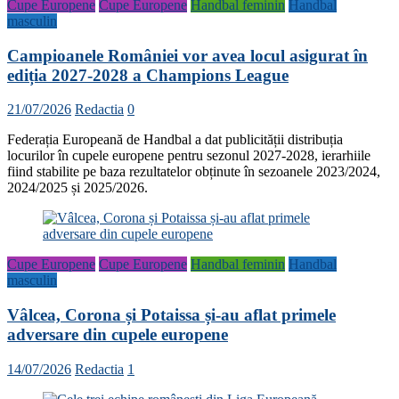
Cupe Europene
Cupe Europene
Handbal feminin
Handbal
masculin
Campioanele României vor avea locul asigurat în
ediția 2027-2028 a Champions League
21/07/2026
Redactia
0
Federația Europeană de Handbal a dat publicității distribuția
locurilor în cupele europene pentru sezonul 2027-2028, ierarhiile
fiind stabilite pe baza rezultatelor obținute în sezoanele 2023/2024,
2024/2025 și 2025/2026.
Cupe Europene
Cupe Europene
Handbal feminin
Handbal
masculin
Vâlcea, Corona și Potaissa și-au aflat primele
adversare din cupele europene
14/07/2026
Redactia
1