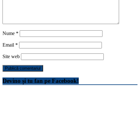
Nume
*
Email
*
Site web
Devino și tu fan pe Facebook!