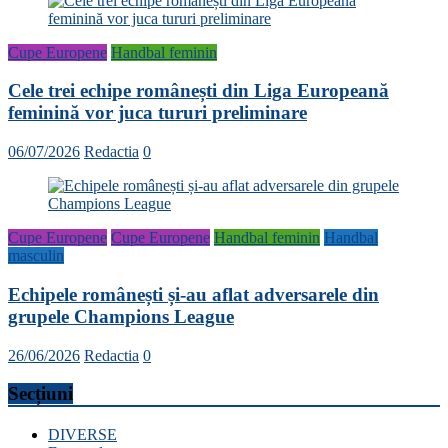
Cupe Europene
Handbal feminin
Cele trei echipe românești din Liga Europeană
feminină vor juca tururi preliminare
06/07/2026
Redactia
0
Cupe Europene
Cupe Europene
Handbal feminin
Handbal
masculin
Echipele românești și-au aflat adversarele din
grupele Champions League
26/06/2026
Redactia
0
Secțiuni
DIVERSE