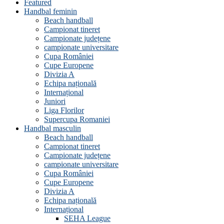
Featured
Handbal feminin
Beach handball
Campionat tineret
Campionate județene
campionate universitare
Cupa României
Cupe Europene
Divizia A
Echipa națională
Internațional
Juniori
Liga Florilor
Supercupa Romaniei
Handbal masculin
Beach handball
Campionat tineret
Campionate județene
campionate universitare
Cupa României
Cupe Europene
Divizia A
Echipa națională
Internațional
SEHA League