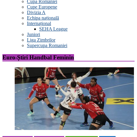
Cupa României
Cupe Europene
Divizia A
Echipa națională
Internațional
SEHA League
Juniori
Liga Zimbrilor
Supercupa Romaniei
Euro-Știri Handbal Feminin