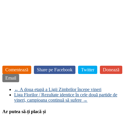
Comentează
Share pe Facebook
Twitter
Donează
Email
←
A doua etapă a Ligii Zimbrilor începe vineri
Liga Florilor / Rezultate identice în cele două partide de
vineri, campioana continuă să sufere
→
Ar putea să-ți placă și