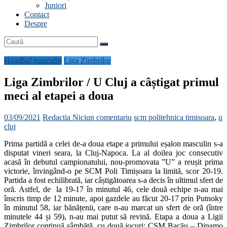
Juniori
Contact
Despre
Handbal masculin
Liga Zimbrilor
Liga Zimbrilor / U Cluj a câștigat primul
meci al etapei a doua
03/09/2021
Redactia
Niciun comentariu
scm politehnica timisoara
,
u
cluj
Prima partidă a celei de-a doua etape a primului eșalon masculin s-a
disputat vineri seara, la Cluj-Napoca. La al doilea joc consecutiv
acasă în debutul campionatului, nou-promovata ”U” a reușit prima
victorie, învingând-o pe SCM Poli Timișoara la limită, scor 20-19.
Partida a fost echilibrată, iar câștigătoarea s-a decis în ultimul sfert de
oră. Astfel, de la 19-17 în minutul 46, cele două echipe n-au mai
înscris timp de 12 minute, apoi gazdele au făcut 20-17 prin Putnoky
în minutul 58, iar bănățenii, care n-au marcat un sfert de oră (între
minutele 44 și 59), n-au mai putut să revină. Etapa a doua a Ligii
Zimbrilor continuă sâmbătă, cu două jocuri: CSM Bacău – Dinamo