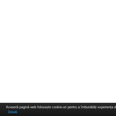
Această pagină web folosește cookie-uri pentru a îmbunătăți experiența de 
Detalii