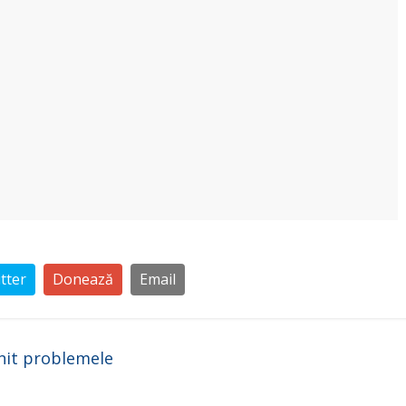
tter
Donează
Email
enit problemele