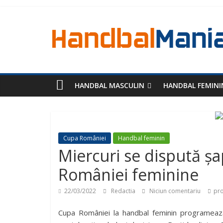
HANDBAL MASCULIN
HANDBAL FEMINI
Cupa României
Handbal feminin
Miercuri se dispută șa
României feminine
22/03/2022
Redactia
Niciun comentariu
pro
Cupa României la handbal feminin programează