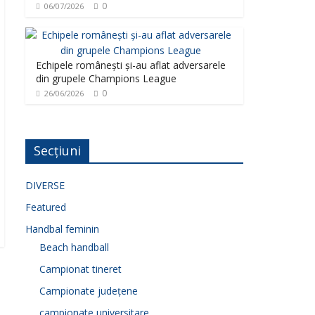
0
06/07/2026
Echipele românești și-au aflat adversarele
din grupele Champions League
0
26/06/2026
Secțiuni
DIVERSE
Featured
Handbal feminin
Beach handball
Campionat tineret
Campionate județene
campionate universitare