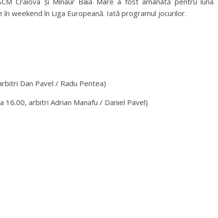
e SCM Craiova și Minaur Baia Mare a fost amânată pentru luna
în weekend în Liga Europeană. Iată programul jocurilor.
bitri Dan Pavel / Radu Pentea)
ra 16.00, arbitri Adrian Manafu / Daniel Pavel)