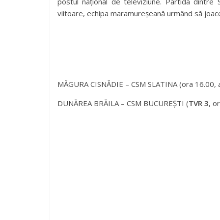
postul național de televiziune. Partida dintr
viitoare, echipa maramureșeană urmând să joace 
MĂGURA CISNĂDIE – CSM SLATINA (ora 16.00, ar
DUNĂREA BRĂILA – CSM BUCUREȘTI (
TVR 3
, o