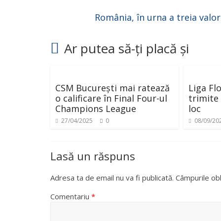
România, în urna a treia valor
Ar putea să-ți placă și
CSM București mai ratează
Liga Flo
o calificare în Final Four-ul
trimite
Champions League
loc
27/04/2025
0
08/09/20
Lasă un răspuns
Adresa ta de email nu va fi publicată.
Câmpurile obl
Comentariu
*