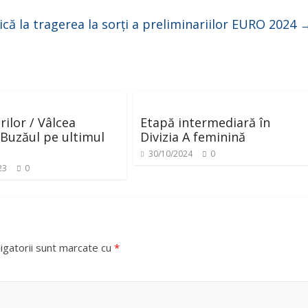
ică la tragerea la sorți a preliminariilor EURO 2024
rilor / Vâlcea
Etapă intermediară în
 Buzăul pe ultimul
Divizia A feminină
30/10/2024
0
23
0
igatorii sunt marcate cu
*