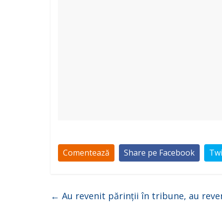
Comentează
Share pe Facebook
Twi
←
Au revenit părinții în tribune, au rev