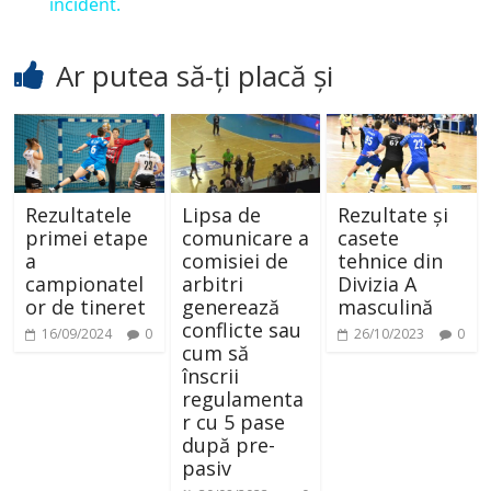
incident.
y
Ar putea să-ți placă și
V
i
Rezultatele
Lipsa de
Rezultate și
d
primei etape
comunicare a
casete
a
comisiei de
tehnice din
campionatel
arbitri
Divizia A
e
or de tineret
generează
masculină
conflicte sau
16/09/2024
0
26/10/2023
0
cum să
o
înscrii
regulamenta
r cu 5 pase
după pre-
pasiv