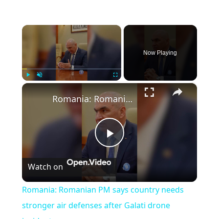
×
Now Playing
×
Play
Unmute
Fullscreen
Romania: Romanian PM says country needs stronger air defenses after Galati drone incident.
P
Watch on
l
Romania: Romanian PM says country needs
a
stronger air defenses after Galati drone