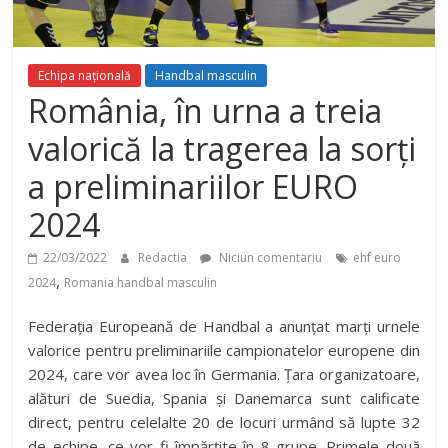
Echipa națională
Handbal masculin
România, în urna a treia
valorică la tragerea la sorți
a preliminariilor EURO
2024
22/03/2022
Redactia
Niciun comentariu
ehf euro
,
2024
Romania handbal masculin
Federația Europeană de Handbal a anunțat marți urnele
valorice pentru preliminariile campionatelor europene din
2024, care vor avea loc în Germania. Țara organizatoare,
alături de Suedia, Spania și Danemarca sunt calificate
direct, pentru celelalte 20 de locuri urmând să lupte 32
de echipe, ce vor fi împărțite în 8 grupe. Primele două