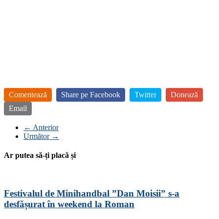
Comentează
Share pe Facebook
Twitter
Donează
Email
← Anterior
Următor →
Ar putea să-ți placă și
Festivalul de Minihandbal ”Dan Moisii” s-a
desfășurat în weekend la Roman