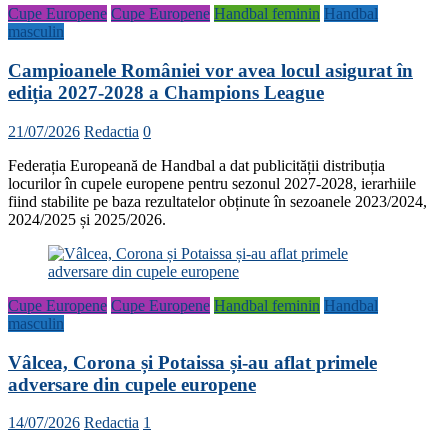
Cupe Europene
Cupe Europene
Handbal feminin
Handbal
masculin
Campioanele României vor avea locul asigurat în
ediția 2027-2028 a Champions League
21/07/2026
Redactia
0
Federația Europeană de Handbal a dat publicității distribuția
locurilor în cupele europene pentru sezonul 2027-2028, ierarhiile
fiind stabilite pe baza rezultatelor obținute în sezoanele 2023/2024,
2024/2025 și 2025/2026.
Cupe Europene
Cupe Europene
Handbal feminin
Handbal
masculin
Vâlcea, Corona și Potaissa și-au aflat primele
adversare din cupele europene
14/07/2026
Redactia
1