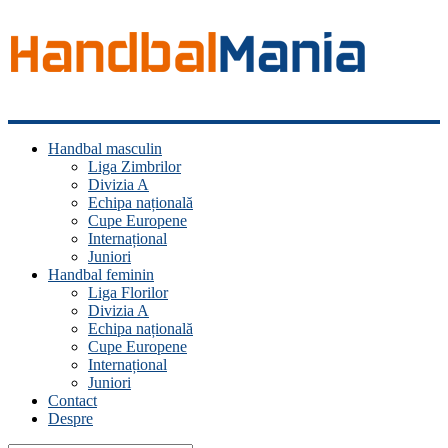
Handbal
Handbal masculin
Mania
Liga Zimbrilor
Divizia A
Fan
Echipa națională
handbal?
Cupe Europene
Ești
Internațional
acasă!
Juniori
Handbal feminin
Liga Florilor
Divizia A
Echipa națională
Cupe Europene
Internațional
Juniori
Contact
Despre