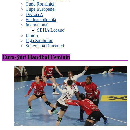
Cupa României
Cupe Europene
Divizia A
Echipa națională
Internațional
SEHA League
Juniori
Liga Zimbrilor
Supercupa Romaniei
Euro-Știri Handbal Feminin