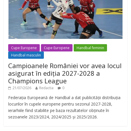
i
d
e
Cupe Europene
Cupe Europene
Handbal feminin
Handbal masculin
o
Campioanele României vor avea locul
asigurat în ediția 2027-2028 a
Champions League
21/07/2026
Redactia
0
Federația Europeană de Handbal a dat publicității distribuția
locurilor în cupele europene pentru sezonul 2027-2028,
ierarhiile fiind stabilite pe baza rezultatelor obținute în
sezoanele 2023/2024, 2024/2025 și 2025/2026.