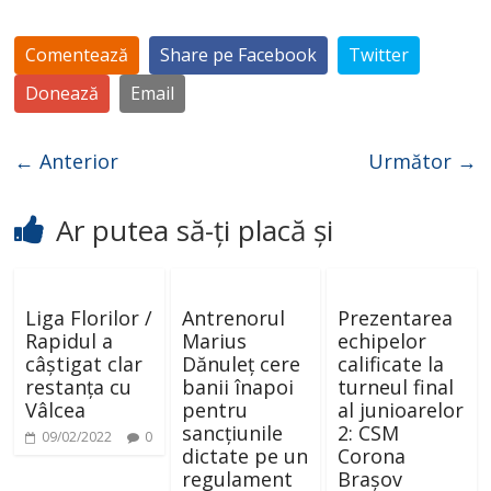
Comentează
Share pe Facebook
Twitter
Donează
Email
← Anterior
Următor →
Ar putea să-ți placă și
Liga Florilor /
Antrenorul
Prezentarea
Rapidul a
Marius
echipelor
câștigat clar
Dănuleț cere
calificate la
restanța cu
banii înapoi
turneul final
Vâlcea
pentru
al junioarelor
sancțiunile
2: CSM
09/02/2022
0
dictate pe un
Corona
regulament
Brașov