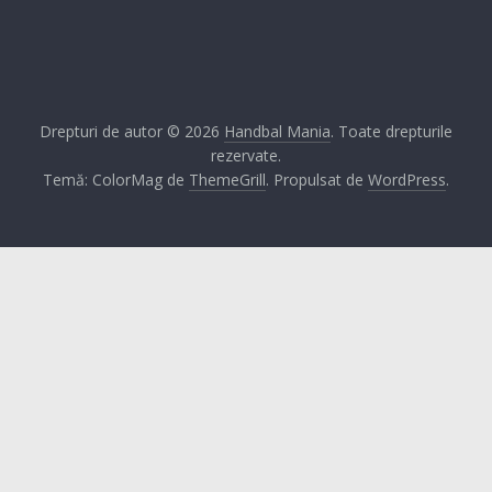
Drepturi de autor © 2026
Handbal Mania
. Toate drepturile
rezervate.
Temă: ColorMag de
ThemeGrill
. Propulsat de
WordPress
.