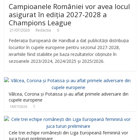
Campioanele României vor avea locul
asigurat în ediția 2027-2028 a
V
Champions League
21/07/2026
Redactia
0
i
Federația Europeană de Handbal a dat publicității distribuția
locurilor în cupele europene pentru sezonul 2027-2028,
d
ierarhiile fiind stabilite pe baza rezultatelor obținute în
sezoanele 2023/2024, 2024/2025 și 2025/2026.
e
o
Vâlcea, Corona și Potaissa și-au aflat primele adversare din
cupele europene
1
14/07/2026
Cele trei echipe românești din Liga Europeană feminină vor
juca tururi preliminare