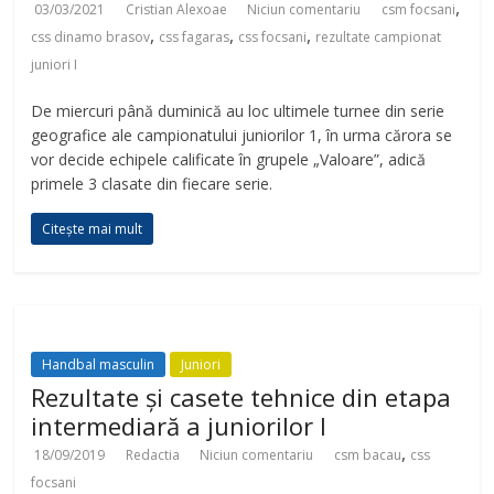
,
03/03/2021
Cristian Alexoae
Niciun comentariu
csm focsani
,
,
,
css dinamo brasov
css fagaras
css focsani
rezultate campionat
juniori I
De miercuri până duminică au loc ultimele turnee din serie
geografice ale campionatului juniorilor 1, în urma cărora se
vor decide echipele calificate în grupele „Valoare”, adică
primele 3 clasate din fiecare serie.
Citește mai mult
Handbal masculin
Juniori
Rezultate și casete tehnice din etapa
intermediară a juniorilor I
,
18/09/2019
Redactia
Niciun comentariu
csm bacau
css
focsani