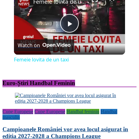
Femeie lovita de un taxi
Play
Watch on
Video
Femeie lovita de un taxi
Euro-Știri Handbal Feminin
Cupe Europene
Cupe Europene
Handbal feminin
Handbal
masculin
Campioanele României vor avea locul asigurat în
ediția 2027-2028 a Champions League