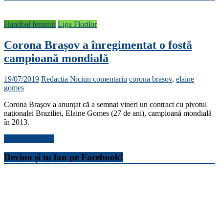
Handbal feminin
Liga Florilor
Corona Brașov a înregimentat o fostă
campioană mondială
19/07/2019
Redactia
Niciun comentariu
corona brasov
,
elaine
gomes
Corona Braşov a anunțat că a semnat vineri un contract cu pivotul
naţionalei Braziliei, Elaine Gomes (27 de ani), campioană mondială
în 2013.
Citește mai mult
Devino și tu fan pe Facebook!