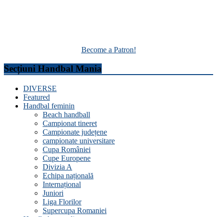
Become a Patron!
Secțiuni Handbal Mania
DIVERSE
Featured
Handbal feminin
Beach handball
Campionat tineret
Campionate județene
campionate universitare
Cupa României
Cupe Europene
Divizia A
Echipa națională
Internațional
Juniori
Liga Florilor
Supercupa Romaniei