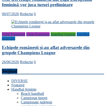
feminină vor juca tururi preliminare
06/07/2026
Redactia
0
Cupe Europene
Cupe Europene
Handbal feminin
Handbal
masculin
Echipele românești și-au aflat adversarele din
grupele Champions League
26/06/2026
Redactia
0
Secțiuni
DIVERSE
Featured
Handbal feminin
Beach handball
Campionat tineret
Campionate județene