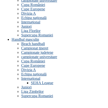
campionate universitare
Cupa României
Cupe Europene
Divizia A
Echipa națională
Internațional
Juniori
Liga Florilor
Supercupa Romaniei
Handbal masculin
Beach handball
Campionat tineret
Campionate județene
campionate universitare
Cupa României
Cupe Europene
Divizia A
Echipa națională
Internațional
SEHA League
Juniori
Liga Zimbrilor
Supercupa Romaniei