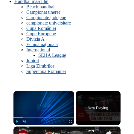
Handbal masculin
Beach handball
Campionat tineret
Campionate județene
campionate universitare
Cupa României
Cupe Europene
Divizia A
Echipa națională
Internațional
SEHA League
Juniori
Liga Zimbrilor
Supercupa Romaniei
×
Now Playing
×
Play
Unmute
Fullscreen