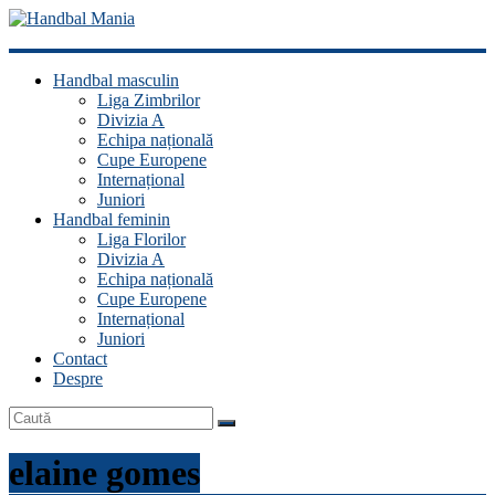
Handbal
Handbal masculin
Mania
Liga Zimbrilor
Divizia A
Fan
Echipa națională
handbal?
Cupe Europene
Ești
Internațional
acasă!
Juniori
Handbal feminin
Liga Florilor
Divizia A
Echipa națională
Cupe Europene
Internațional
Juniori
Contact
Despre
elaine gomes