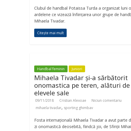
Clubul de handbal Potaissa Turda a organizat luni o 
ardelene ce vizează înființarea unor grupe de handb
Mihaela Tivadar.
Citește mai mult
Handbal feminin
Juniori
Mihaela Tivadar și-a sărbătorit
onomastica pe teren, alături de
elevele sale
09/11/2018
Cristian Alexoae
Niciun comentariu
,
mihaela tivadar
sporting ghimbav
Fosta internațională Mihaela Tivadar a avut parte 
zi onomastică deosebită, fiindcă joi, de Sfinții Mihail