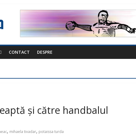
CONTACT
DESPRE
eaptă și către handbalul
,
,
saeac
mihaela tivadar
potaissa turda