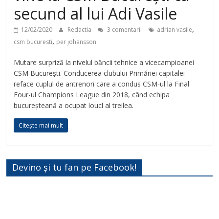
secund al lui Adi Vasile
,
12/02/2020
Redactia
3 comentarii
adrian vasile
,
csm bucuresti
per johansson
Mutare surpriză la nivelul băncii tehnice a vicecampioanei
CSM București. Conducerea clubului Primăriei capitalei
reface cuplul de antrenori care a condus CSM-ul la Final
Four-ul Champions League din 2018, când echipa
bucureșteană a ocupat loucl al treilea.
Citește mai mult
Devino și tu fan pe Facebook!