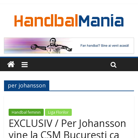
per johansson
Handbal feminin
Liga Florilor
EXCLUSIV / Per Johansson
vine la CSM București ca