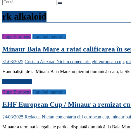
rk alkaloid
Cupe Europene
Handbal masculin
Minaur Baia Mare a ratat calificarea în 
31/03/2025
Cristian Alexoae
Niciun comentariu
ehf european cup
,
mi
Handbaliștii de la Minaur Baia Mare au pierdut duminică seara, la Sk
Citește mai mult
Cupe Europene
Handbal masculin
EHF European Cup / Minaur a remizat cu e
24/03/2025
Redactia
Niciun comentariu
ehf european cup
,
minaur ba
Minaur a terminat la egalitate partida disputată duminică, la Baia Ma