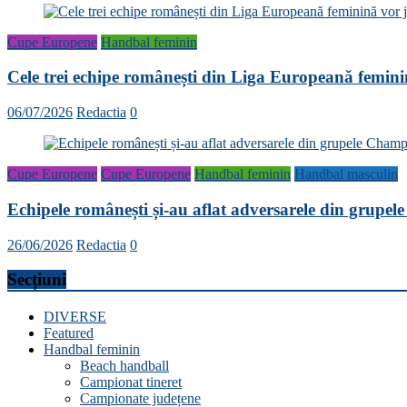
Cupe Europene
Handbal feminin
Cele trei echipe românești din Liga Europeană femini
06/07/2026
Redactia
0
Cupe Europene
Cupe Europene
Handbal feminin
Handbal masculin
Echipele românești și-au aflat adversarele din grup
26/06/2026
Redactia
0
Secțiuni
DIVERSE
Featured
Handbal feminin
Beach handball
Campionat tineret
Campionate județene