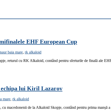
semifinalele EHF European Cup
naur baia mare
,
rk alkaloid
opje, returul cu RK Alkaloid, contând pentru sferturile de finală ale 
chipa lui Kiril Lazarov
ia mare
,
rk alkaloid
re, cu macedonenii de la Alkaloid Skopje, contând pentru prima manșă a