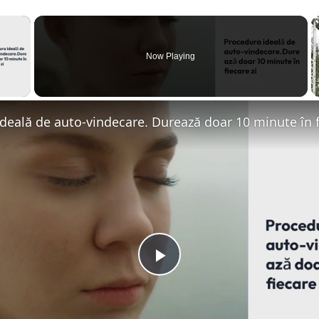
×
Now Playing
 Video
deală de auto-vindecare. Durează doar 10 minute în f
Play
Video