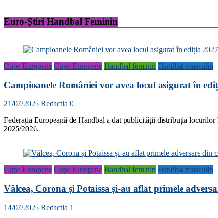
Euro-Știri Handbal Feminin
Cupe Europene
Cupe Europene
Handbal feminin
Handbal masculin
Campioanele României vor avea locul asigurat în ed
21/07/2026
Redactia
0
Federația Europeană de Handbal a dat publicității distribuția locurilor
2025/2026.
Cupe Europene
Cupe Europene
Handbal feminin
Handbal masculin
Vâlcea, Corona și Potaissa și-au aflat primele advers
14/07/2026
Redactia
1