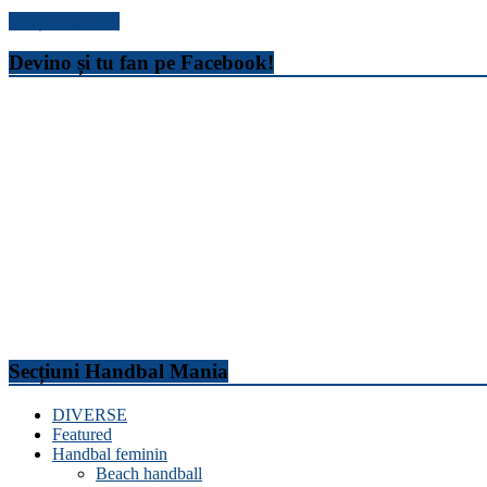
Citește mai mult
Devino și tu fan pe Facebook!
Secțiuni Handbal Mania
DIVERSE
Featured
Handbal feminin
Beach handball