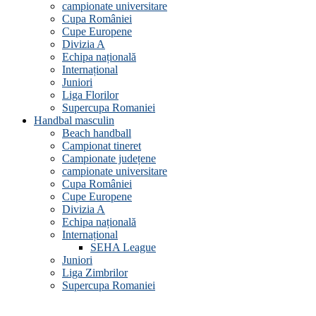
campionate universitare
Cupa României
Cupe Europene
Divizia A
Echipa națională
Internațional
Juniori
Liga Florilor
Supercupa Romaniei
Handbal masculin
Beach handball
Campionat tineret
Campionate județene
campionate universitare
Cupa României
Cupe Europene
Divizia A
Echipa națională
Internațional
SEHA League
Juniori
Liga Zimbrilor
Supercupa Romaniei