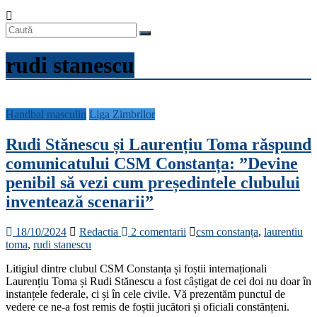
rudi stanescu
Handbal masculin
Liga Zimbrilor
Rudi Stănescu și Laurențiu Toma răspund
comunicatului CSM Constanța: ”Devine
penibil să vezi cum președintele clubului
inventează scenarii”
18/10/2024
Redactia
2 comentarii
csm constanța
,
laurentiu
toma
,
rudi stanescu
Litigiul dintre clubul CSM Constanța și foștii internaționali
Laurențiu Toma și Rudi Stănescu a fost câștigat de cei doi nu doar în
instanțele federale, ci și în cele civile. Vă prezentăm punctul de
vedere ce ne-a fost remis de foștii jucători și oficiali constănțeni.