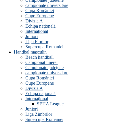
Campionate județene
campionate universitare
Cupa României
Cupe Europene
Divizia A
Echipa națională
Internațional
Juniori
Liga Florilor
Supercupa Romaniei
Handbal masculin
Beach handball
Campionat tineret
Campionate județene
campionate universitare
Cupa României
Cupe Europene
Divizia A
Echipa națională
Internațional
SEHA League
Juniori
Liga Zimbrilor
Supercupa Romaniei