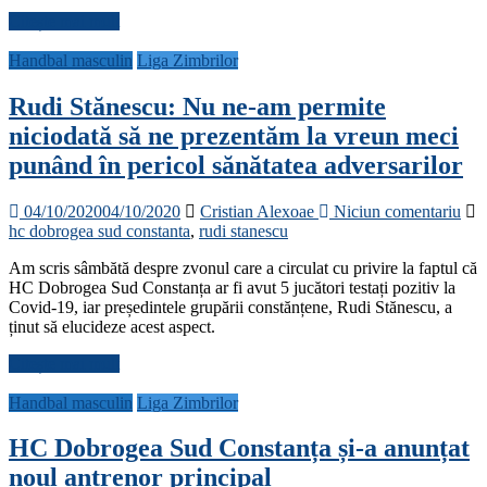
Citește mai mult
Handbal masculin
Liga Zimbrilor
Rudi Stănescu: Nu ne-am permite
niciodată să ne prezentăm la vreun meci
punând în pericol sănătatea adversarilor
04/10/2020
04/10/2020
Cristian Alexoae
Niciun comentariu
hc dobrogea sud constanta
,
rudi stanescu
Am scris sâmbătă despre zvonul care a circulat cu privire la faptul că
HC Dobrogea Sud Constanța ar fi avut 5 jucători testați pozitiv la
Covid-19, iar președintele grupării constănțene, Rudi Stănescu, a
ținut să elucideze acest aspect.
Citește mai mult
Handbal masculin
Liga Zimbrilor
HC Dobrogea Sud Constanța și-a anunțat
noul antrenor principal