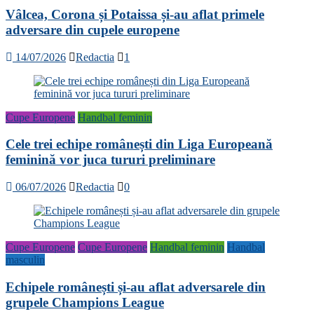
Vâlcea, Corona și Potaissa și-au aflat primele
adversare din cupele europene
14/07/2026
Redactia
1
Cupe Europene
Handbal feminin
Cele trei echipe românești din Liga Europeană
feminină vor juca tururi preliminare
06/07/2026
Redactia
0
Cupe Europene
Cupe Europene
Handbal feminin
Handbal
masculin
Echipele românești și-au aflat adversarele din
grupele Champions League