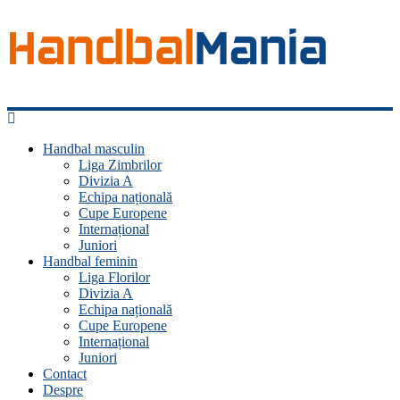
Handbal
Mania
Handbal masculin
Liga Zimbrilor
Fan
Divizia A
handbal?
Echipa națională
Ești
Cupe Europene
acasă!
Internațional
Juniori
Handbal feminin
Liga Florilor
Divizia A
Echipa națională
Cupe Europene
Internațional
Juniori
Contact
Despre