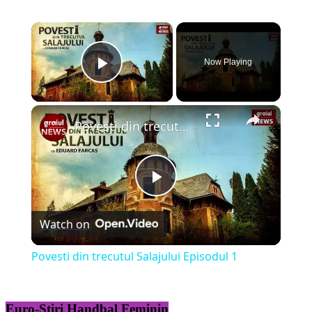
×
Now Playing
Play Video
×
Povesti din trecutul Salajului Episodul 1
Play
Watch on
Video
Povesti din trecutul Salajului Episodul 1
Euro-Știri Handbal Feminin