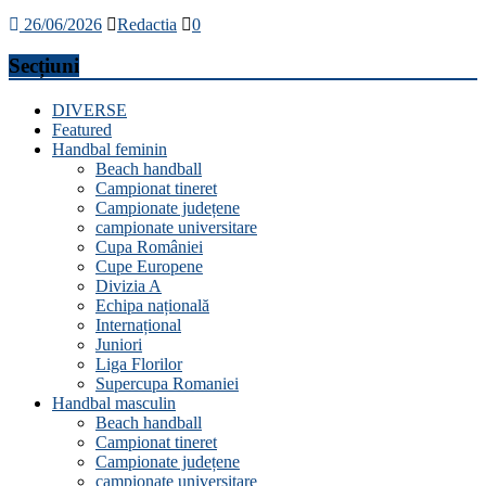
26/06/2026
Redactia
0
Secțiuni
DIVERSE
Featured
Handbal feminin
Beach handball
Campionat tineret
Campionate județene
campionate universitare
Cupa României
Cupe Europene
Divizia A
Echipa națională
Internațional
Juniori
Liga Florilor
Supercupa Romaniei
Handbal masculin
Beach handball
Campionat tineret
Campionate județene
campionate universitare