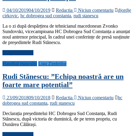
04/10/2019
04/10/2019
Redactia
Niciun comentariu
djordje
cirkovic
,
hc dobrogea sud constanta
,
rudi stanescu
La o zi după despărțirea de tehnicianul macedonean Zvonko
Sundovski, vicecampioana HC Dobrogea Sud Constanța a anunțat
noul antrenor principal, în cadrul unei conferințe de presă susținute
de președintele Rudi Stănescu.
Citește mai mult
Handbal masculin
Liga Zimbrilor
Rudi Stănescu: ”Echipa noastră are un
foarte mare potențial”
23/09/2018
09/10/2018
Redactia
Niciun comentariu
hc
dobrogea sud constanta
,
rudi stanescu
Declarația președintelui HC Dobrogea Sud Constanța, Rudi
Stănescu, după victoria de duminică, de pe teren propriu, cu
Dunărea Călărași.
Citește mai mult