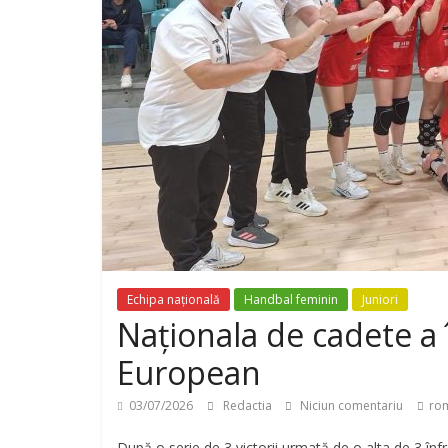
Echipa națională
Handbal feminin
Juniori
Naționala de cadete a 
European
03/07/2026
Redactia
Niciun comentariu
ro
După o serie de 3 victorii urmată de o alta de 3 înf