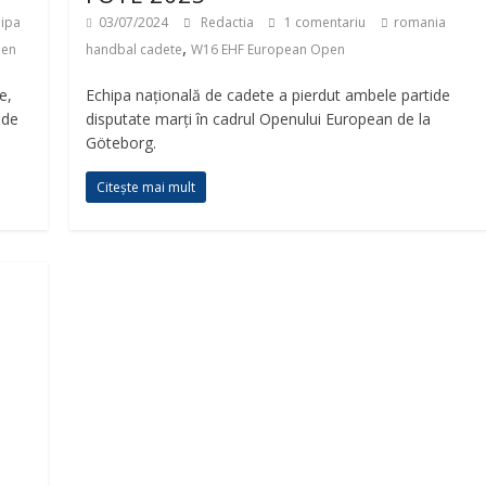
ipa
03/07/2024
Redactia
1 comentariu
romania
,
pen
handbal cadete
W16 EHF European Open
e,
Echipa națională de cadete a pierdut ambele partide
nde
disputate marți în cadrul Openului European de la
Göteborg.
Citește mai mult
u