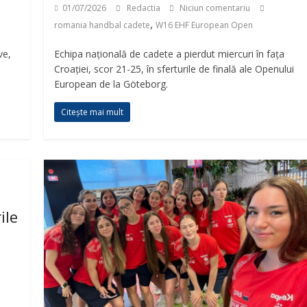
01/07/2026
Redactia
Niciun comentariu
,
romania handbal cadete
W16 EHF European Open
ve,
Echipa națională de cadete a pierdut miercuri în fața
Croației, scor 21-25, în sferturile de finală ale Openului
European de la Göteborg.
Citește mai mult
ile