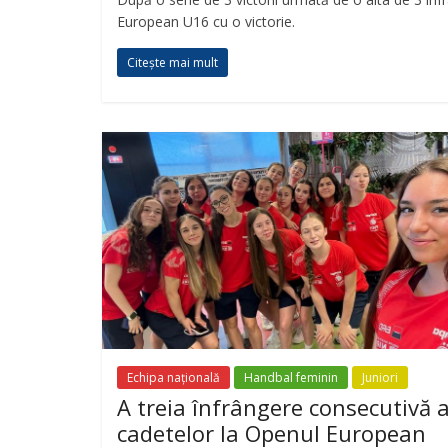
European U16 cu o victorie.
Citește mai mult
Echipa națională
Handbal feminin
Juniori
A treia înfrângere consecutivă 
cadetelor la Openul European