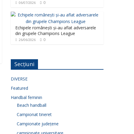
0
06/07/2026
Echipele românești și-au aflat adversarele
din grupele Champions League
0
26/06/2026
Secțiuni
DIVERSE
Featured
Handbal feminin
Beach handball
Campionat tineret
Campionate județene
campionate universitare