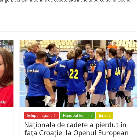
Echipa națională
Handbal feminin
Juniori
a
Naționala de cadete a pierdut în
fața Croației la Openul European