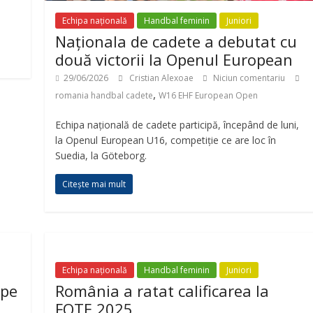
Echipa națională
Handbal feminin
Juniori
Naționala de cadete a debutat cu
două victorii la Openul European
29/06/2026
Cristian Alexoae
Niciun comentariu
,
romania handbal cadete
W16 EHF European Open
Echipa națională de cadete participă, începând de luni,
la Openul European U16, competiție ce are loc în
Suedia, la Göteborg.
Citește mai mult
Echipa națională
Handbal feminin
Juniori
 pe
România a ratat calificarea la
FOTE 2025