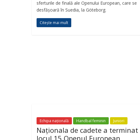
sferturile de finală ale Openului European, care se
desfășoară în Suedia, la Göteborg.
Citește mai mult
Echipa națională
Handbal feminin
Juniori
Naționala de cadete a terminat
locul 15 Openul European