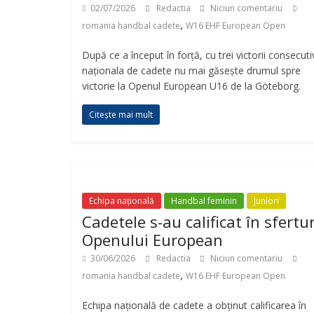
02/07/2026
Redactia
Niciun comentariu
,
romania handbal cadete
W16 EHF European Open
După ce a început în forță, cu trei victorii consecuti
naționala de cadete nu mai găsește drumul spre
victorie la Openul European U16 de la Göteborg.
Citește mai mult
Echipa națională
Handbal feminin
Juniori
Cadetele s-au calificat în sfertur
Openului European
30/06/2026
Redactia
Niciun comentariu
,
romania handbal cadete
W16 EHF European Open
Echipa națională de cadete a obținut calificarea în