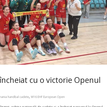
încheiat cu o victorie Openul
,
mania handbal cadete
W16 EHF European Open
rângeri, echipa națională de cadete și-a încheiat parcursul la Openul