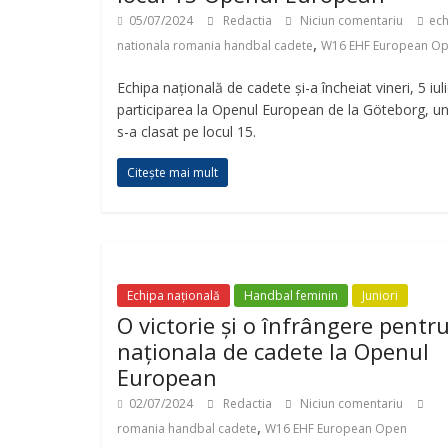
05/07/2024
Redactia
Niciun comentariu
ech
,
nationala romania handbal cadete
W16 EHF European O
Echipa națională de cadete și-a încheiat vineri, 5 iuli
participarea la Openul European de la Göteborg, u
s-a clasat pe locul 15.
Citește mai mult
Echipa națională
Handbal feminin
Juniori
O victorie și o înfrângere pentr
naționala de cadete la Openul
European
02/07/2024
Redactia
Niciun comentariu
,
romania handbal cadete
W16 EHF European Open