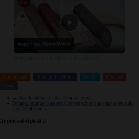
Vizita de Lucru la Silvania Gourment
Play
Watch on
Video
Vizita de Lucru la Silvania Gourment
Comentează
Share pe Facebook
Twitter
Donează
Email
←
Accidentarea Cristinei Neagu e gravă
Dinamo învinge categoric Constanța în prima etapă a returului
Ligii Zimbrilor
→
Ar putea să-ți placă și