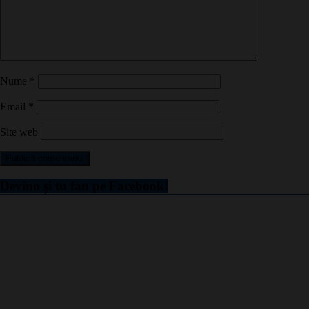
Nume
*
Email
*
Site web
Devino și tu fan pe Facebook!