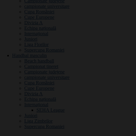
Campionate județene
campionate universitare
Cupa României
Cupe Europene
Divizia A
Echipa națională
Internațional
Juniori
Liga Florilor
Supercupa Romaniei
Handbal masculin
Beach handball
Campionat tineret
Campionate județene
campionate universitare
Cupa României
Cupe Europene
Divizia A
Echipa națională
Internațional
SEHA League
Juniori
Liga Zimbrilor
Supercupa Romaniei