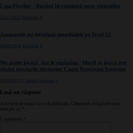
Liga Florilor / Buzăul își continuă seria victoriilor
28/11/2022
Redactia
0
Junioarele au terminat mondialele pe locul 12
08/08/2026
Redactia
0
Nu avem jocuri, dar le amânăm / Marți se joacă trei
dintre meciurile sferturior Cupei României feminine
02/05/2022
Cristian Alexoae
0
Lasă un răspuns
Adresa ta de email nu va fi publicată.
Câmpurile obligatorii sunt
marcate cu
*
Comentariu
*