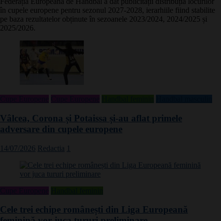
Federația Europeană de Handbal a dat publicității distribuția locurilor
în cupele europene pentru sezonul 2027-2028, ierarhiile fiind stabilite
pe baza rezultatelor obținute în sezoanele 2023/2024, 2024/2025 și
2025/2026.
Cupe Europene
Cupe Europene
Handbal feminin
Handbal masculin
Vâlcea, Corona și Potaissa și-au aflat primele
adversare din cupele europene
14/07/2026
Redactia
1
Cupe Europene
Handbal feminin
Cele trei echipe românești din Liga Europeană
feminină vor juca tururi preliminare