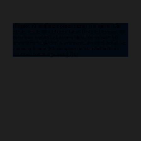
Dragilor, vă mulțumesc pentru mesaje și susținere. Din
păcate, veștile nu sunt deloc bune. De ce mă temeam, nu
am scăpat: ruptură de ligament încrucișat anterior. Mă
încearcă multe gânduri și sentimente, dar tot ce pot să fac
e să merg înainte. Rămân alături de fete până la final și
visul meu continuă prin ele!🇹🇩