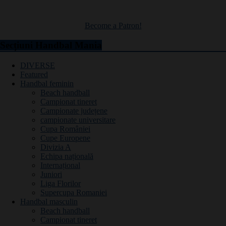
Become a Patron!
Secțiuni Handbal Mania
DIVERSE
Featured
Handbal feminin
Beach handball
Campionat tineret
Campionate județene
campionate universitare
Cupa României
Cupe Europene
Divizia A
Echipa națională
Internațional
Juniori
Liga Florilor
Supercupa Romaniei
Handbal masculin
Beach handball
Campionat tineret