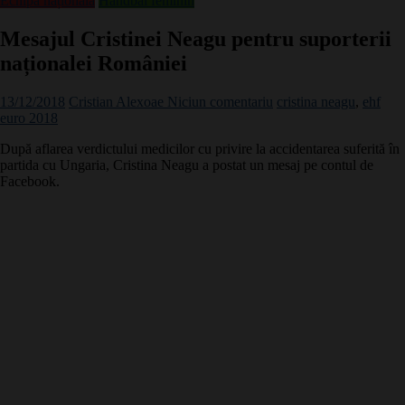
Echipa națională
Handbal feminin
Mesajul Cristinei Neagu pentru suporterii
naționalei României
13/12/2018
Cristian Alexoae
Niciun comentariu
cristina neagu
,
ehf
euro 2018
După aflarea verdictului medicilor cu privire la accidentarea suferită în
partida cu Ungaria, Cristina Neagu a postat un mesaj pe contul de
Facebook.