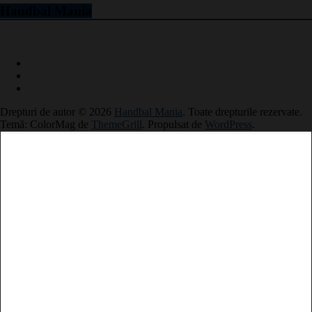
Handbal Mania
Drepturi de autor © 2026
Handbal Mania
. Toate drepturile rezervate.
Temă: ColorMag de
ThemeGrill
. Propulsat de
WordPress
.