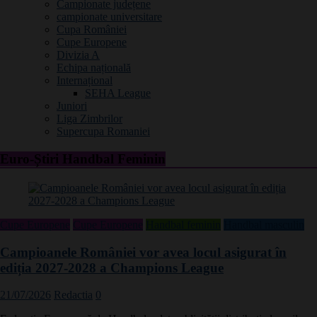
Campionate județene
campionate universitare
Cupa României
Cupe Europene
Divizia A
Echipa națională
Internațional
SEHA League
Juniori
Liga Zimbrilor
Supercupa Romaniei
Euro-Știri Handbal Feminin
Cupe Europene
Cupe Europene
Handbal feminin
Handbal masculin
Campioanele României vor avea locul asigurat în
ediția 2027-2028 a Champions League
21/07/2026
Redactia
0