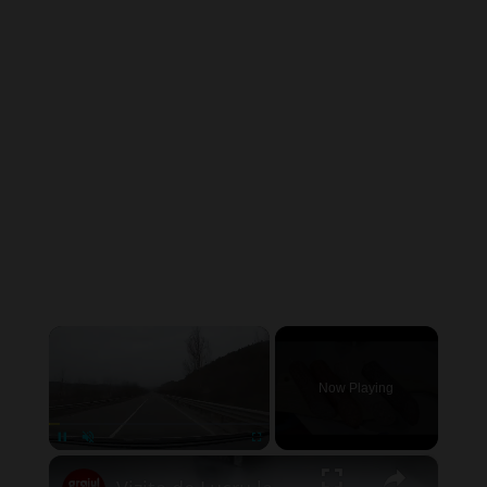
×
Now Playing
×
Pause
Unmute
Fullscreen