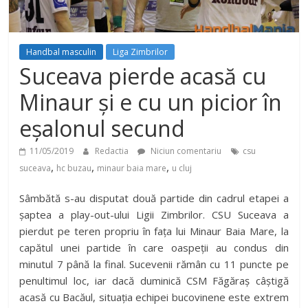
Handbal masculin
Liga Zimbrilor
Suceava pierde acasă cu
Minaur și e cu un picior în
eșalonul secund
11/05/2019
Redactia
Niciun comentariu
csu
,
,
,
suceava
hc buzau
minaur baia mare
u cluj
Sâmbătă s-au disputat două partide din cadrul etapei a
șaptea a play-out-ului Ligii Zimbrilor. CSU Suceava a
pierdut pe teren propriu în fața lui Minaur Baia Mare, la
capătul unei partide în care oaspeții au condus din
minutul 7 până la final. Sucevenii rămân cu 11 puncte pe
penultimul loc, iar dacă duminică CSM Făgăraș câștigă
acasă cu Bacăul, situația echipei bucovinene este extrem