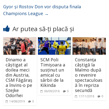
Gyor și Rostov Don vor disputa finala
Champions League
→
Ar putea să-ți placă și
Dinamo a
SCM Poli
Constanța
câștigat al
Timișoara a
câștigă la
doilea meci
susținut un
Malmo după
din Austria,
amical cu
o revenire
CSM Făgăraș
sârbii de la
spectaculoas
a învins-o pe
Kikinda
ă în repriza
Szejke
secundă
06/09/2018
0
Odorhei
17/11/2018
0
14/08/2019
0