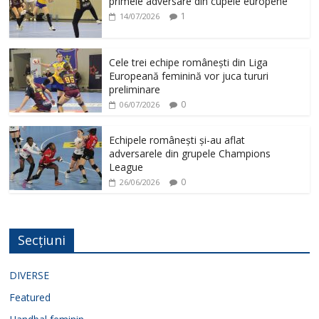
primele adversare din cupele europene
1
14/07/2026
Cele trei echipe românești din Liga
Europeană feminină vor juca tururi
preliminare
0
06/07/2026
Echipele românești și-au aflat
adversarele din grupele Champions
League
0
26/06/2026
Secțiuni
DIVERSE
Featured