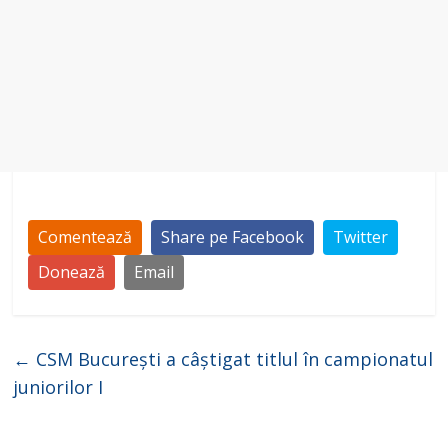
Comentează
Share pe Facebook
Twitter
Donează
Email
←
CSM București a câștigat titlul în campionatul
juniorilor I