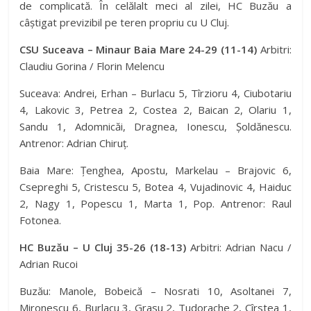
de complicată. În celălalt meci al zilei, HC Buzău a
câștigat previzibil pe teren propriu cu U Cluj.
CSU Suceava – Minaur Baia Mare 24-29 (11-14)
Arbitri:
Claudiu Gorina / Florin Melencu
Suceava: Andrei, Erhan – Burlacu 5, Tîrzioru 4, Ciubotariu
4, Lakovic 3, Petrea 2, Costea 2, Baican 2, Olariu 1,
Sandu 1, Adomnicăi, Dragnea, Ionescu, Șoldănescu.
Antrenor: Adrian Chiruț.
Baia Mare: Țenghea, Apostu, Markelau – Brajovic 6,
Csepreghi 5, Cristescu 5, Botea 4, Vujadinovic 4, Haiduc
2, Nagy 1, Popescu 1, Marta 1, Pop. Antrenor: Raul
Fotonea.
HC Buzău – U Cluj 35-26 (18-13)
Arbitri: Adrian Nacu /
Adrian Rucoi
Buzău: Manole, Bobeică – Nosrati 10, Asoltanei 7,
Mironescu 6, Burlacu 3, Grasu 2, Tudorache 2, Cîrstea 1,