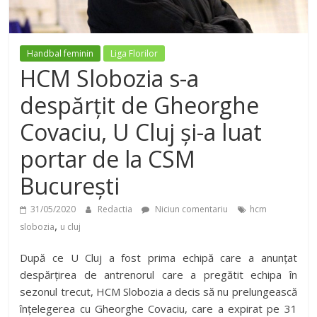
Handbal feminin
Liga Florilor
HCM Slobozia s-a
despărțit de Gheorghe
Covaciu, U Cluj și-a luat
portar de la CSM
București
31/05/2020
Redactia
Niciun comentariu
hcm
,
slobozia
u cluj
După ce U Cluj a fost prima echipă care a anunțat
despărțirea de antrenorul care a pregătit echipa în
sezonul trecut, HCM Slobozia a decis să nu prelungească
înțelegerea cu Gheorghe Covaciu, care a expirat pe 31