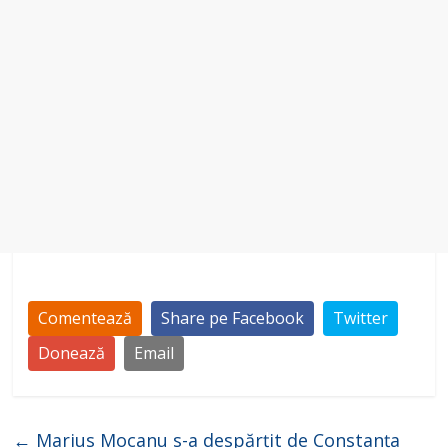
Comentează
Share pe Facebook
Twitter
Donează
Email
←
Marius Mocanu s-a despărțit de Constanța