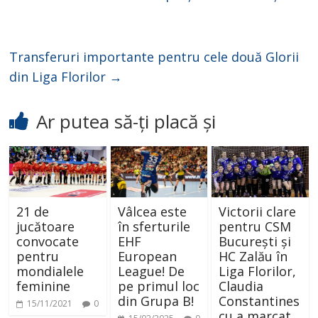
Transferuri importante pentru cele două Glorii
din Liga Florilor
→
Ar putea să-ți placă și
21 de
Vâlcea este
Victorii clare
jucătoare
în sferturile
pentru CSM
convocate
EHF
București și
pentru
European
HC Zalău în
mondialele
League! De
Liga Florilor,
feminine
pe primul loc
Claudia
din Grupa B!
Constantines
15/11/2021
0
cu a marcat