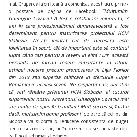
mai. Gruparea ialomițeană a comunicat acest lucru printr-
o postare pe pagina de Facebook:
”Mulțumim,
Gheorghe Covaciu! A fost o colaborare minunată, 3
ani în care profesionalismul dumneavoastră a fost
determinant pentru maturizarea proiectului HCM
Slobozia. Ne-ați învățat cât de necesară este
loialitatea în sport, cât de important este să continui
lupta când cazi pentru a reveni în elită ! Din această
perioadă ne rămân repere importante în istoria
echipei noastre precum promovarea în Liga Florilor
din 2019 sau superba calificare în sferturile Cupei
României în același sezon. Ne despărțim azi, dar știm
că veți rămâne prietenul HCM Slobozia, al tuturor
suporterilor noștri! Antrenorul Gheorghe Covaciu mai
are multe de spus în handbal ! Mult succes și, încă o
dată, mulțumim domn profesor !”
Se pare că echipa din
Slobozia va suporta o reducere consistentă de buget
pentru sezonul viitor, iar în prezent nu se cunoaște cine
va fi noul tehnician al echipei.