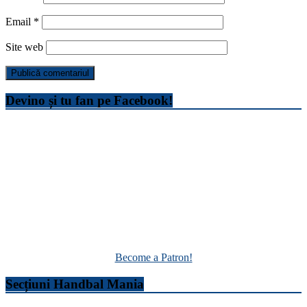
Email
*
Site web
Devino și tu fan pe Facebook!
Become a Patron!
Secțiuni Handbal Mania