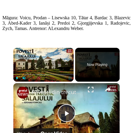
Măgura: Voicu, Prodan – Lisewska 10, Tătar 4, Bardac 3, Blazevic
3, Abed-Kader 3, Ianăși 2, Predoi 2, Gjorgjijevska 1, Radojevic,
Zych, Tamas. Antrenor: ALexandru Weber.
×
Now Playing
×
Play
Unmute
Fullscreen
Povesti din trecutul Salajului Episodul 1
Play