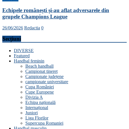
Echipele românești și-au aflat adversarele din
grupele Champions League
26/06/2026
Redactia
0
Secțiuni
DIVERSE
Featured
Handbal feminin
Beach handball
Campionat tineret
Campionate județene
campionate universitare
Cupa României
Cupe Europene
Divizia A
Echipa națională
Internațional
Juniori
Liga Florilor
Supercupa Romaniei
Handbal masculin