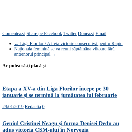
Comentează
Share pe Facebook
Twitter
Donează
Email
←
Liga Florilor / A treia victorie consecutivă pentru Rapid
Naționala feminină se va reuni săptămâna viitoare fără
antrenorul principal
→
Ar putea să-ți placă și
Etapa a XV-a din Liga Florilor începe pe 30
ianuarie și se termină la jumătatea lui februarie
29/01/2019
Redactia
0
Geniul Cristinei Neagu și forma Denisei Dedu au
adus victoria CSM-ului în Norvegia