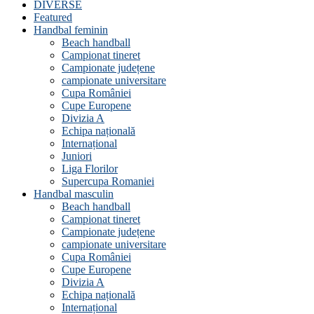
DIVERSE
Featured
Handbal feminin
Beach handball
Campionat tineret
Campionate județene
campionate universitare
Cupa României
Cupe Europene
Divizia A
Echipa națională
Internațional
Juniori
Liga Florilor
Supercupa Romaniei
Handbal masculin
Beach handball
Campionat tineret
Campionate județene
campionate universitare
Cupa României
Cupe Europene
Divizia A
Echipa națională
Internațional