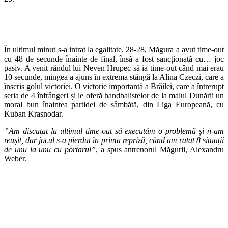
În ultimul minut s-a intrat la egalitate, 28-28, Măgura a avut time-out
cu 48 de secunde înainte de final, însă a fost sancționată cu… joc
pasiv. A venit rândul lui Neven Hrupec să ia time-out când mai erau
10 secunde, mingea a ajuns în extrema stângă la Alina Czeczi, care a
înscris golul victoriei. O victorie importantă a Brăilei, care a întrerupt
seria de 4 înfrângeri și le oferă handbalistelor de la malul Dunării un
moral bun înaintea partidei de sâmbătă, din Liga Europeană, cu
Kuban Krasnodar.
”Am discutat la ultimul time-out să executăm o problemă și n-am
reușit, dar jocul s-a pierdut în prima repriză, când am ratat 8 situații
de unu la unu cu portarul”
, a spus antrenorul Măgurii, Alexandru
Weber.