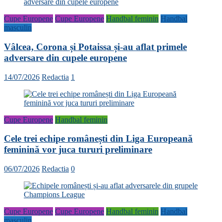
Cupe Europene
Cupe Europene
Handbal feminin
Handbal
masculin
Vâlcea, Corona și Potaissa și-au aflat primele
adversare din cupele europene
14/07/2026
Redactia
1
Cupe Europene
Handbal feminin
Cele trei echipe românești din Liga Europeană
feminină vor juca tururi preliminare
06/07/2026
Redactia
0
Cupe Europene
Cupe Europene
Handbal feminin
Handbal
masculin