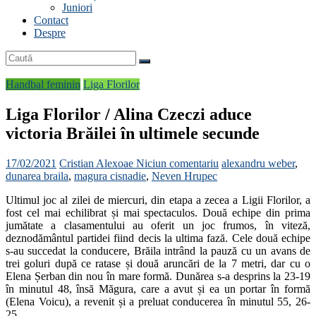
Juniori
Contact
Despre
Handbal feminin
Liga Florilor
Liga Florilor / Alina Czeczi aduce
victoria Brăilei în ultimele secunde
17/02/2021
Cristian Alexoae
Niciun comentariu
alexandru weber
,
dunarea braila
,
magura cisnadie
,
Neven Hrupec
Ultimul joc al zilei de miercuri, din etapa a zecea a Ligii Florilor, a
fost cel mai echilibrat și mai spectaculos. Două echipe din prima
jumătate a clasamentului au oferit un joc frumos, în viteză,
deznodământul partidei fiind decis la ultima fază. Cele două echipe
s-au succedat la conducere, Brăila intrând la pauză cu un avans de
trei goluri după ce ratase și două aruncări de la 7 metri, dar cu o
Elena Șerban din nou în mare formă. Dunărea s-a desprins la 23-19
în minutul 48, însă Măgura, care a avut și ea un portar în formă
(Elena Voicu), a revenit și a preluat conducerea în minutul 55, 26-
25.