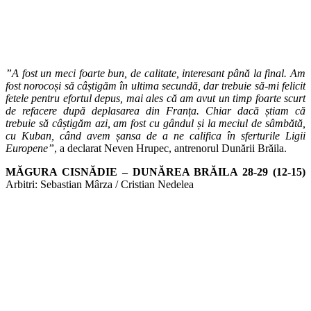
”A fost un meci foarte bun, de calitate, interesant până la final. Am
fost norocoși să câștigăm în ultima secundă, dar trebuie să-mi felicit
fetele pentru efortul depus, mai ales că am avut un timp foarte scurt
de refacere după deplasarea din Franța. Chiar dacă știam că
trebuie să câștigăm azi, am fost cu gândul și la meciul de sâmbătă,
cu Kuban, când avem șansa de a ne califica în sferturile Ligii
Europene”
, a declarat Neven Hrupec, antrenorul Dunării Brăila.
MĂGURA CISNĂDIE – DUNĂREA BRĂILA 28-29 (12-15)
Arbitri: Sebastian Mârza / Cristian Nedelea