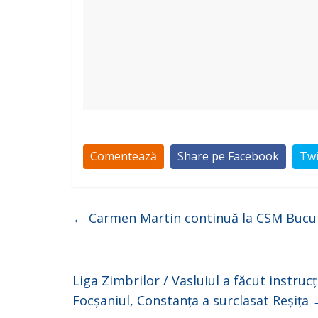
Comentează
Share pe Facebook
Twi
←
Carmen Martin continuă la CSM Bucu
Liga Zimbrilor / Vasluiul a făcut instruc
Focșaniul, Constanța a surclasat Reșița