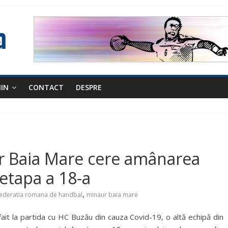
NIN
CONTACT
DESPRE
ur Baia Mare cere amânarea
 etapa a 18-a
,
federatia romana de handbal
minaur baia mare
ait la partida cu HC Buzău din cauza Covid-19, o altă echipă din