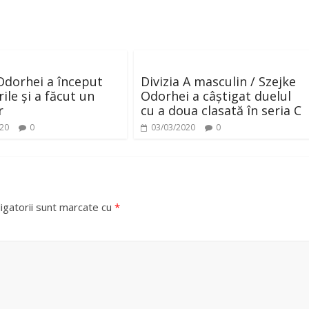
Odorhei a început
Divizia A masculin / Szejke
ile și a făcut un
Odorhei a câștigat duelul
r
cu a doua clasată în seria C
020
0
03/03/2020
0
igatorii sunt marcate cu
*