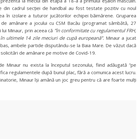
e prezenta la meciul din etapa a 18-a a primului eșalon masculin.
din cadrul secției de handbal au fost testate pozitiv cu noul
a în izolare a tuturor jucătorilor echipei băimărene. Gruparea
re de amânare a jocului cu CSM Bacău (programat sâmbătă, 27
i lui Minaur, prin aceea că
”în conformitate cu regulamentul FRH,
în ultimele 14 zile meciuri de cupă europeană”.
Minaur a jucat
nbas, ambele partide disputându-se la Baia Mare. De văzut dacă
 solicitări de amânare pe motive de Covid-19.
 Minaur nu exista la începutul sezonului, fiind adăugată ”pe
ica regulamentele după bunul plac, fără a comunica acest lucru.
natorie, Minaur își amână un joc greu pentru că are foarte mulți