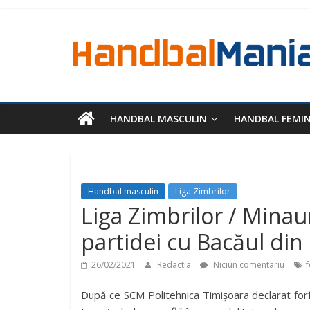
HANDBAL MASCULIN
HANDBAL FEMI
Handbal masculin
Liga Zimbrilor
Liga Zimbrilor / Mina
partidei cu Bacăul din
26/02/2021
Redactia
Niciun comentariu
După ce SCM Politehnica Timișoara declarat forf