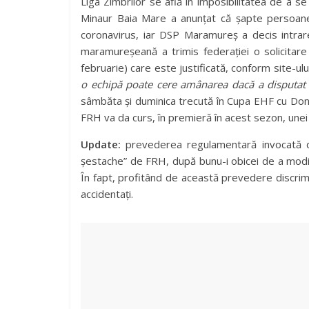
Liga Zimbrilor se află în imposibilitatea de a s
Minaur Baia Mare a anunțat că șapte persoane 
coronavirus, iar DSP Maramureș a decis intrare
maramureșeană a trimis federației o solicita
februarie) care este justificată, conform site-ulu
o echipă poate cere amânarea dacă a disputat 
sâmbăta și duminica trecută în Cupa EHF cu Do
FRH va da curs, în premieră în acest sezon, unei
Update:
prevederea regulamentară invocată de
șestache” de FRH, după bunu-i obicei de a modif
În fapt, profitând de această prevedere discrimi
accidentați.