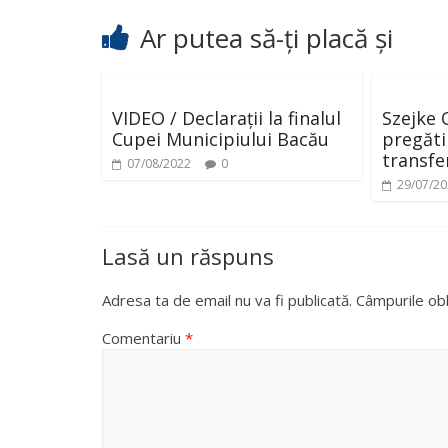
Ar putea să-ți placă și
VIDEO / Declarații la finalul
Szejke 
Cupei Municipiului Bacău
pregătir
transfe
07/08/2022
0
29/07/2
Lasă un răspuns
Adresa ta de email nu va fi publicată.
Câmpurile obl
Comentariu
*