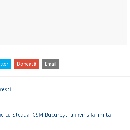
tter
Donează
Email
rești
ție cu Steaua, CSM București a învins la limită
→