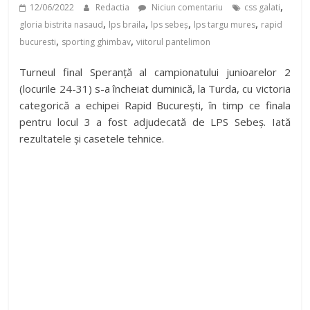
,
12/06/2022
Redactia
Niciun comentariu
css galati
,
,
,
,
gloria bistrita nasaud
lps braila
lps sebeș
lps targu mures
rapid
,
,
bucuresti
sporting ghimbav
viitorul pantelimon
Turneul final Speranță al campionatului junioarelor 2
(locurile 24-31) s-a încheiat duminică, la Turda, cu victoria
categorică a echipei Rapid București, în timp ce finala
pentru locul 3 a fost adjudecată de LPS Sebeș. Iată
rezultatele și casetele tehnice.