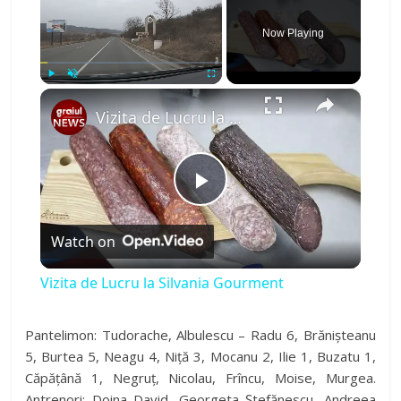
Now Playing
×
Play
Unmute
Fullscreen
Vizita de Lucru la Silvania Gourment
P
Watch on
l
Vizita de Lucru la Silvania Gourment
a
Pantelimon: Tudorache, Albulescu – Radu 6, Brănișteanu
5, Burtea 5, Neagu 4, Niță 3, Mocanu 2, Ilie 1, Buzatu 1,
y
Căpățână 1, Negruț, Nicolau, Frîncu, Moise, Murgea.
Antrenori: Doina David, Georgeta Ștefănescu, Andreea