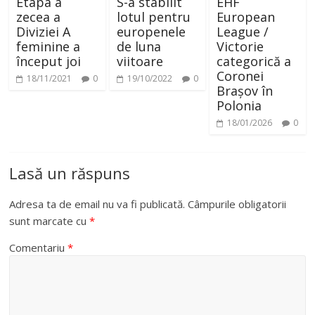
Etapa a
S-a stabilit
EHF
zecea a
lotul pentru
European
Diviziei A
europenele
League /
feminine a
de luna
Victorie
început joi
viitoare
categorică a
Coronei
18/11/2021
0
19/10/2022
0
Brașov în
Polonia
18/01/2026
0
Lasă un răspuns
Adresa ta de email nu va fi publicată.
Câmpurile obligatorii
sunt marcate cu
*
Comentariu
*