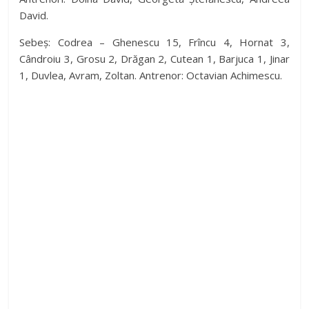
V
David.
Sebeș: Codrea – Ghenescu 15, Frîncu 4, Hornat 3,
i
Cândroiu 3, Grosu 2, Drăgan 2, Cutean 1, Barjuca 1, Jinar
1, Duvlea, Avram, Zoltan. Antrenor: Octavian Achimescu.
d
e
o