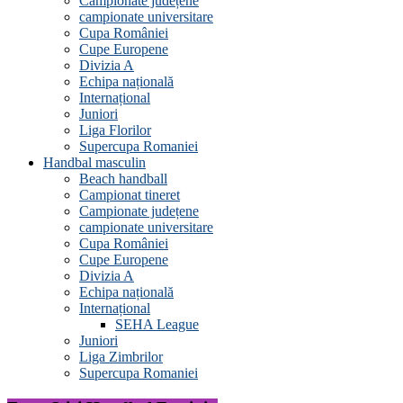
Campionate județene
campionate universitare
Cupa României
Cupe Europene
Divizia A
Echipa națională
Internațional
Juniori
Liga Florilor
Supercupa Romaniei
Handbal masculin
Beach handball
Campionat tineret
Campionate județene
campionate universitare
Cupa României
Cupe Europene
Divizia A
Echipa națională
Internațional
SEHA League
Juniori
Liga Zimbrilor
Supercupa Romaniei