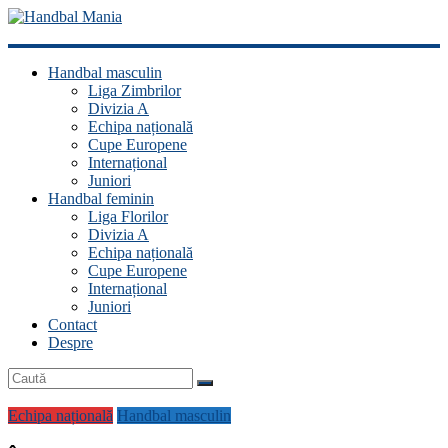
Handbal
Handbal masculin
Mania
Liga Zimbrilor
Divizia A
Fan
Echipa națională
handbal?
Cupe Europene
Ești
Internațional
acasă!
Juniori
Handbal feminin
Liga Florilor
Divizia A
Echipa națională
Cupe Europene
Internațional
Juniori
Contact
Despre
Echipa națională
Handbal masculin