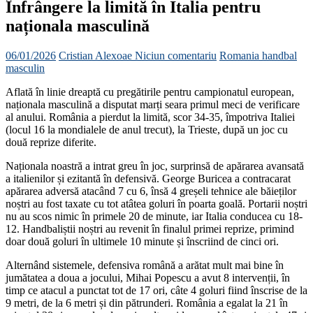
Înfrângere la limită în Italia pentru
naționala masculină
06/01/2026
Cristian Alexoae
Niciun comentariu
Romania handbal
masculin
Aflată în linie dreaptă cu pregătirile pentru campionatul european,
naționala masculină a disputat marți seara primul meci de verificare
al anului. România a pierdut la limită, scor 34-35, împotriva Italiei
(locul 16 la mondialele de anul trecut), la Trieste, după un joc cu
două reprize diferite.
Naționala noastră a intrat greu în joc, surprinsă de apărarea avansată
a italienilor și ezitantă în defensivă. George Buricea a contracarat
apărarea adversă atacând 7 cu 6, însă 4 greșeli tehnice ale băieților
noștri au fost taxate cu tot atâtea goluri în poarta goală. Portarii noștri
nu au scos nimic în primele 20 de minute, iar Italia conducea cu 18-
12. Handbaliștii noștri au revenit în finalul primei reprize, primind
doar două goluri în ultimele 10 minute și înscriind de cinci ori.
Alternând sistemele, defensiva română a arătat mult mai bine în
jumătatea a doua a jocului, Mihai Popescu a avut 8 intervenții, în
timp ce atacul a punctat tot de 17 ori, câte 4 goluri fiind înscrise de la
9 metri, de la 6 metri și din pătrunderi. România a egalat la 21 în