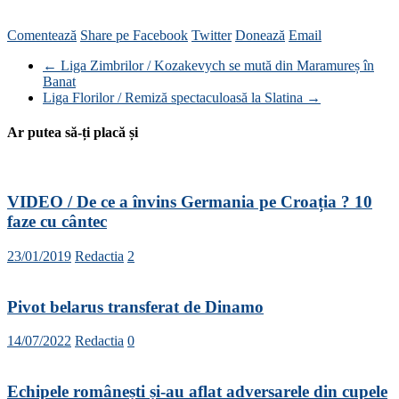
Comentează
Share pe Facebook
Twitter
Donează
Email
←
Liga Zimbrilor / Kozakevych se mută din Maramureș în
Banat
Liga Florilor / Remiză spectaculoasă la Slatina
→
Ar putea să-ți placă și
VIDEO / De ce a învins Germania pe Croația ? 10
faze cu cântec
23/01/2019
Redactia
2
Pivot belarus transferat de Dinamo
14/07/2022
Redactia
0
Echipele românești și-au aflat adversarele din cupele