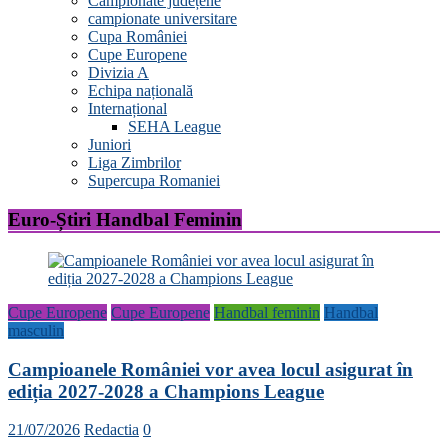
Campionate județene
campionate universitare
Cupa României
Cupe Europene
Divizia A
Echipa națională
Internațional
SEHA League
Juniori
Liga Zimbrilor
Supercupa Romaniei
Euro-Știri Handbal Feminin
Cupe Europene
Cupe Europene
Handbal feminin
Handbal
masculin
Campioanele României vor avea locul asigurat în
ediția 2027-2028 a Champions League
21/07/2026
Redactia
0