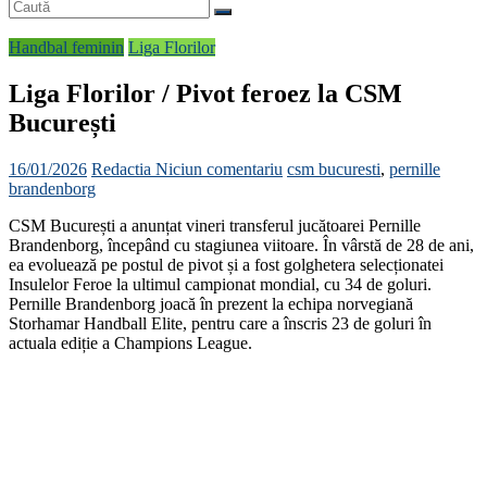
Handbal feminin
Liga Florilor
Liga Florilor / Pivot feroez la CSM
București
16/01/2026
Redactia
Niciun comentariu
csm bucuresti
,
pernille
brandenborg
CSM București a anunțat vineri transferul jucătoarei Pernille
Brandenborg, începând cu stagiunea viitoare. În vârstă de 28 de ani,
ea evoluează pe postul de pivot și a fost golghetera selecționatei
Insulelor Feroe la ultimul campionat mondial, cu 34 de goluri.
Pernille Brandenborg joacă în prezent la echipa norvegiană
Storhamar Handball Elite, pentru care a înscris 23 de goluri în
actuala ediție a Champions League.