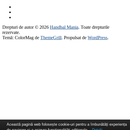
Drepturi de autor © 2026
Handbal Mania
. Toate drepturile
rezervate.
Temă: ColorMag de
ThemeGrill
. Propulsat de
WordPress
.
Această pagină web folosește cookie-uri pentru a îmbunătăți experiența
de navigare și a asigura funcționalițăți adiționale.
Detalii