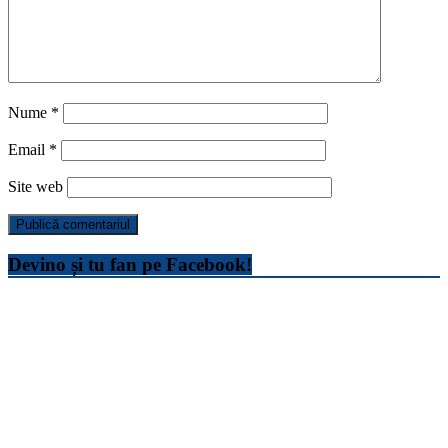
Nume
*
Email
*
Site web
Devino și tu fan pe Facebook!