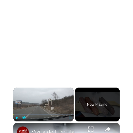
×
Now Playing
×
Play
Unmute
Fullscreen
Vizita de Lucru la Silvania Gourment