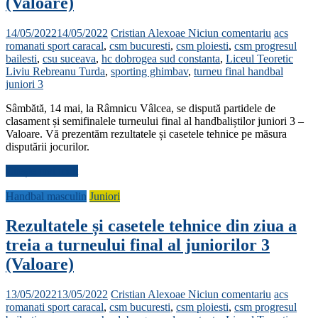
(Valoare)
14/05/2022
14/05/2022
Cristian Alexoae
Niciun comentariu
acs
romanati sport caracal
,
csm bucuresti
,
csm ploiesti
,
csm progresul
bailesti
,
csu suceava
,
hc dobrogea sud constanta
,
Liceul Teoretic
Liviu Rebreanu Turda
,
sporting ghimbav
,
turneu final handbal
juniori 3
Sâmbătă, 14 mai, la Râmnicu Vâlcea, se dispută partidele de
clasament și semifinalele turneului final al handbaliștilor juniori 3 –
Valoare. Vă prezentăm rezultatele și casetele tehnice pe măsura
disputării jocurilor.
Citește mai mult
Handbal masculin
Juniori
Rezultatele și casetele tehnice din ziua a
treia a turneului final al juniorilor 3
(Valoare)
13/05/2022
13/05/2022
Cristian Alexoae
Niciun comentariu
acs
romanati sport caracal
,
csm bucuresti
,
csm ploiesti
,
csm progresul