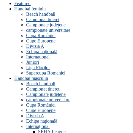
Featured
Handbal feminin
Beach handball
Campionat tineret
Campionate județene
campionate universitare
Cupa României
Cupe Europene
Divizia A
Echipa națională
Internațional
Juniori
Liga Florilor
Supercupa Romaniei
Handbal masculin
Beach handball
Campionat tineret
Campionate județene
campionate universitare
Cupa României
Cupe Europene
Divizia A
Echipa națională
Internațional
SEHA League