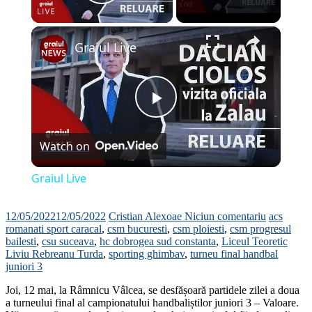
Play Video
×
Graiul Live
Play
Watch on
Video
Graiul Live
12/05/2022
12/05/2022
Cristian Alexoae
Niciun comentariu
acs
romanati sport caracal
,
csm bucuresti
,
csm ploiesti
,
csm progresul
bailesti
,
csu suceava
,
hc dobrogea sud constanta
,
Liceul Teoretic
Liviu Rebreanu Turda
,
sporting ghimbav
,
turneu final handbal
juniori 3
Joi, 12 mai, la Râmnicu Vâlcea, se desfășoară partidele zilei a doua
a turneului final al campionatului handbaliștilor juniori 3 – Valoare.