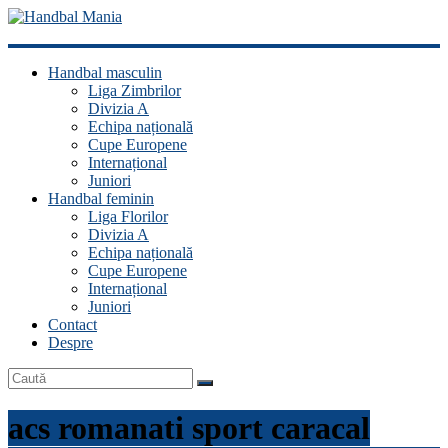
Handbal
Handbal masculin
Mania
Liga Zimbrilor
Divizia A
Fan
Echipa națională
handbal?
Cupe Europene
Ești
Internațional
acasă!
Juniori
Handbal feminin
Liga Florilor
Divizia A
Echipa națională
Cupe Europene
Internațional
Juniori
Contact
Despre
acs romanati sport caracal