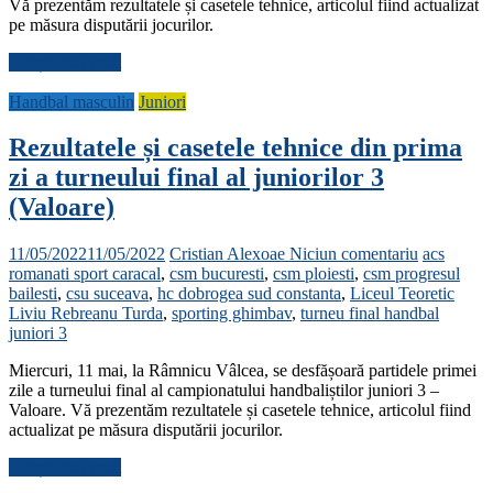
Vă prezentăm rezultatele și casetele tehnice, articolul fiind actualizat
pe măsura disputării jocurilor.
Citește mai mult
Handbal masculin
Juniori
Rezultatele și casetele tehnice din prima
zi a turneului final al juniorilor 3
(Valoare)
11/05/2022
11/05/2022
Cristian Alexoae
Niciun comentariu
acs
romanati sport caracal
,
csm bucuresti
,
csm ploiesti
,
csm progresul
bailesti
,
csu suceava
,
hc dobrogea sud constanta
,
Liceul Teoretic
Liviu Rebreanu Turda
,
sporting ghimbav
,
turneu final handbal
juniori 3
Miercuri, 11 mai, la Râmnicu Vâlcea, se desfășoară partidele primei
zile a turneului final al campionatului handbaliștilor juniori 3 –
Valoare. Vă prezentăm rezultatele și casetele tehnice, articolul fiind
actualizat pe măsura disputării jocurilor.
Citește mai mult