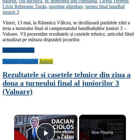
bailesti
,
csu suceava
,
hc dobrogea sud constanta
,
Liceul Teoretic
Liviu Rebreanu Turda
,
sporting ghimbav
,
turneu final handbal
juniori 3
Vineri, 13 mai, la Râmnicu Vâlcea, se desfășoară partidele zilei a
treia a turneului final al campionatului handbaliștilor juniori 3 –
Valoare. Vă prezentăm rezultatele și casetele tehnice, articolul fiind
actualizat pe măsura disputării jocurilor.
Citește mai mult
Handbal masculin
Juniori
Rezultatele și casetele tehnice din ziua a
doua a turneului final al juniorilor 3
(Valoare)
×
Now Playing