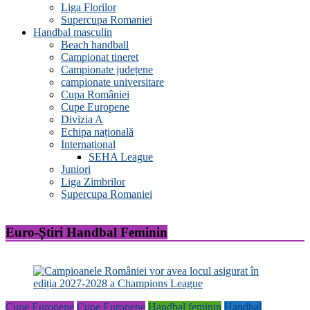
Liga Florilor
Supercupa Romaniei
Handbal masculin
Beach handball
Campionat tineret
Campionate județene
campionate universitare
Cupa României
Cupe Europene
Divizia A
Echipa națională
Internațional
SEHA League
Juniori
Liga Zimbrilor
Supercupa Romaniei
Euro-Știri Handbal Feminin
Cupe Europene
Cupe Europene
Handbal feminin
Handbal