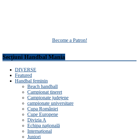
Become a Patron!
Secțiuni Handbal Mania
DIVERSE
Featured
Handbal feminin
Beach handball
Campionat tineret
Campionate județene
campionate universitare
Cupa României
Cupe Europene
Divizia A
Echipa națională
Internațional
Juniori