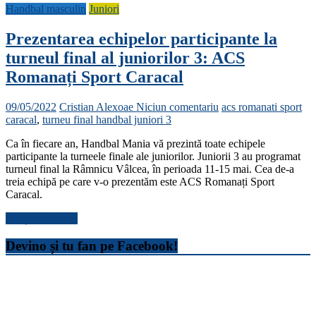
Handbal masculin
Juniori
Prezentarea echipelor participante la
turneul final al juniorilor 3: ACS
Romanați Sport Caracal
09/05/2022
Cristian Alexoae
Niciun comentariu
acs romanati sport
caracal
,
turneu final handbal juniori 3
Ca în fiecare an, Handbal Mania vă prezintă toate echipele
participante la turneele finale ale juniorilor. Juniorii 3 au programat
turneul final la Râmnicu Vâlcea, în perioada 11-15 mai. Cea de-a
treia echipă pe care v-o prezentăm este ACS Romanați Sport
Caracal.
Citește mai mult
Devino și tu fan pe Facebook!