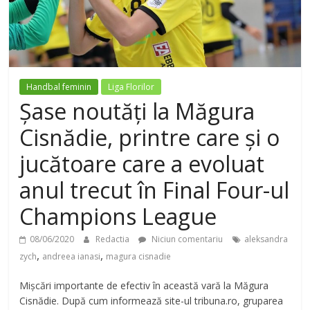
Handbal feminin
Liga Florilor
Șase noutăți la Măgura
Cisnădie, printre care și o
jucătoare care a evoluat
anul trecut în Final Four-ul
Champions League
08/06/2020
Redactia
Niciun comentariu
aleksandra
,
,
zych
andreea ianasi
magura cisnadie
Mișcări importante de efectiv în această vară la Măgura
Cisnădie. După cum informează site-ul tribuna.ro, gruparea