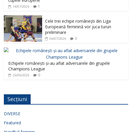
cupele europene
1
14/07/2026
Cele trei echipe românești din Liga
Europeană feminină vor juca tururi
preliminare
0
06/07/2026
Echipele românești și-au aflat adversarele din grupele
Champions League
0
26/06/2026
Secțiuni
DIVERSE
Featured
Handbal feminin