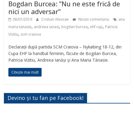
Bogdan Burcea: ”Nu ne este frică de
nici un adversar”
06/01/2019
Cristian Alexoae
Niciun comentariu
ana
,
,
,
,
maria tanasie
andreea ianasi
bogdan burcea
ehf cup
Patricia
,
Vizitiu
scm craiova
Declarații după partida SCM Craiova – Nykøbing 18-12, din
Cupa EHF la handbal feminin, făcute de Bogdan Burcea,
Patricia Vizitiu, Andreea Ianăși și Ana Maria Tănasie.
Citește mai mult
Devino și tu fan pe Facebook!