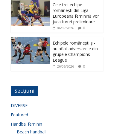
Cele trei echipe
românești din Liga
Europeană feminină vor
juca tururi preliminare
0
06/07/2026
Echipele românești și-
au aflat adversarele din
grupele Champions
League
0
26/06/2026
Secțiuni
DIVERSE
Featured
Handbal feminin
Beach handball