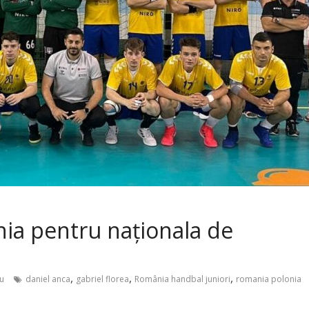
nia pentru naționala de
,
,
,
u
daniel anca
gabriel florea
România handbal juniori
romania polonia