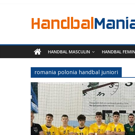
HANDBAL MASCULIN
HANDBAL FEMI
romania polonia handbal juniori