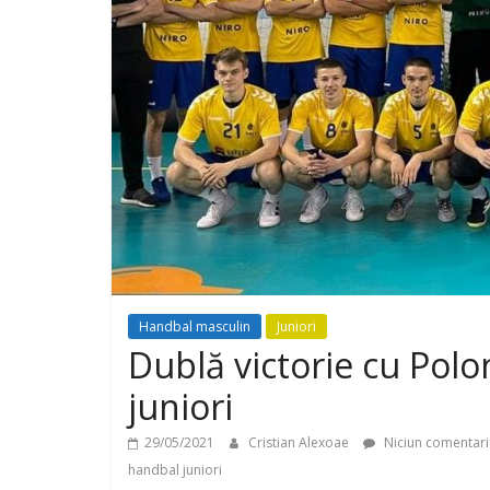
Handbal masculin
Juniori
Dublă victorie cu Polo
juniori
29/05/2021
Cristian Alexoae
Niciun comentari
handbal juniori