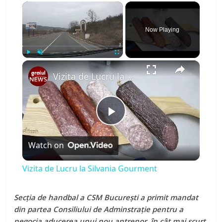
×
Now Playing
×
Play
Unmute
Fullscreen
Vizita de Lucru la Silvania Gourment
P
Watch on
l
Vizita de Lucru la Silvania Gourment
a
Secția de handbal a CSM București a primit mandat
din partea Consiliului de Adminstrație pentru a
y
negocia aducerea unui nou antrenor, în cât mai scurt