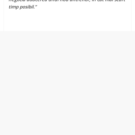
timp posibil.”
V
i
d
e
o