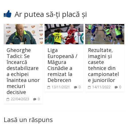
Ar putea să-ți placă și
Gheorghe
Liga
Rezultate,
Tadici: Se
Europeană /
imagini și
încearcă
Măgura
casete
destabilizare
Cisnădie a
tehnice din
a echipei
remizat la
campionatel
înaintea unor
Debrecen
e juniorilor
meciuri
13/11/2021
0
14/11/2022
0
decisive
22/04/2023
0
Lasă un răspuns