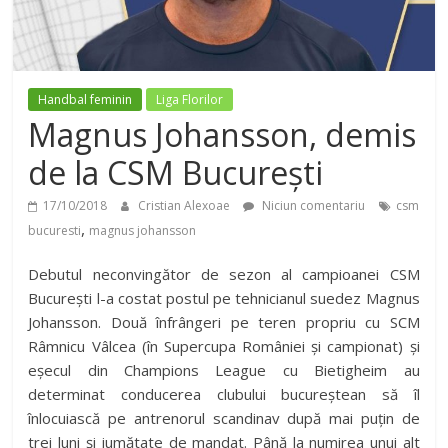
Handbal feminin
Liga Florilor
Magnus Johansson, demis
de la CSM București
17/10/2018
Cristian Alexoae
Niciun comentariu
csm
,
bucuresti
magnus johansson
Debutul neconvingător de sezon al campioanei CSM
București l-a costat postul pe tehnicianul suedez Magnus
Johansson. Două înfrângeri pe teren propriu cu SCM
Râmnicu Vâlcea (în Supercupa României și campionat) și
eșecul din Champions League cu Bietigheim au
determinat conducerea clubului bucureștean să îl
înlocuiască pe antrenorul scandinav după mai puțin de
trei luni și jumătate de mandat. Până la numirea unui alt