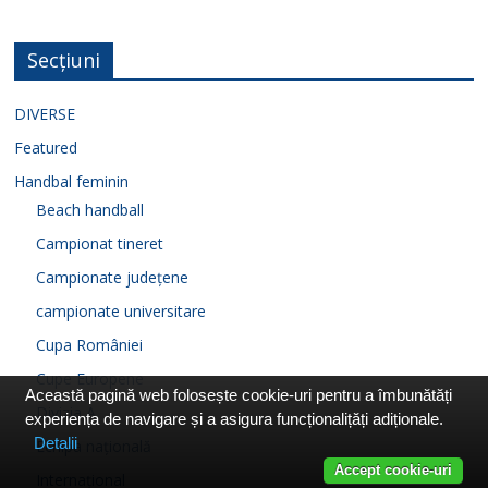
Secțiuni
DIVERSE
Featured
Handbal feminin
Beach handball
Campionat tineret
Campionate județene
campionate universitare
Cupa României
Cupe Europene
Această pagină web folosește cookie-uri pentru a îmbunătăți
Divizia A
experiența de navigare și a asigura funcționalițăți adiționale.
Detalii
Echipa națională
Accept cookie-uri
Internațional