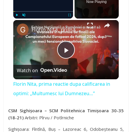
Now Playing
×
Play
Unmute
Fullscreen
Florin Nita, prima reactie dupa calificarea in optimi: „Multumesc lui Dumnezeu…”
P
Watch on
l
Florin Nita, prima reactie dupa calificarea in
a
optimi: „Multumesc lui Dumnezeu…”
y
CSM Sighișoara – SCM Politehnica Timișoara 30-35
(18-21)
Arbitri: Pîrvu / Potîrniche
V
Sighișoara: Fîntînă, Buș – Lazoreac 6, Odobeșteanu 5,