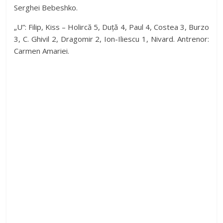
Serghei Bebeshko.
„U”: Filip, Kiss – Holircă 5, Duță 4, Paul 4, Costea 3, Burzo
3, C. Ghivil 2, Dragomir 2, Ion-Iliescu 1, Nivard. Antrenor:
Carmen Amariei.