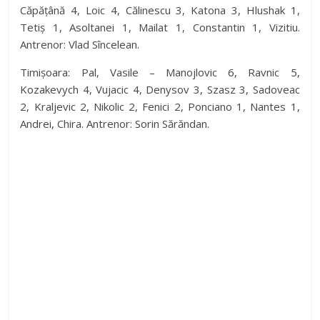
Căpățână 4, Loic 4, Călinescu 3, Katona 3, Hlushak 1,
Tetiș 1, Asoltanei 1, Mailat 1, Constantin 1, Vizitiu.
i
Antrenor: Vlad Sîncelean.
d
Timișoara: Pal, Vasile – Manojlovic 6, Ravnic 5,
Kozakevych 4, Vujacic 4, Denysov 3, Szasz 3, Sadoveac
2, Kraljevic 2, Nikolic 2, Fenici 2, Ponciano 1, Nantes 1,
e
Andrei, Chira. Antrenor: Sorin Sărăndan.
o