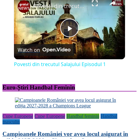
Povesti din trecutul Salajului Episodul 1
Play
Watch on
Video
Povesti din trecutul Salajului Episodul 1
Euro-Știri Handbal Feminin
Cupe Europene
Cupe Europene
Handbal feminin
Handbal
masculin
Campioanele României vor avea locul asigurat în