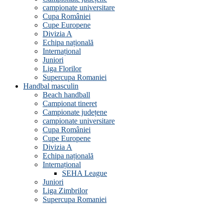
campionate universitare
Cupa României
Cupe Europene
Divizia A
Echipa națională
Internațional
Juniori
Liga Florilor
Supercupa Romaniei
Handbal masculin
Beach handball
Campionat tineret
Campionate județene
campionate universitare
Cupa României
Cupe Europene
Divizia A
Echipa națională
Internațional
SEHA League
Juniori
Liga Zimbrilor
Supercupa Romaniei