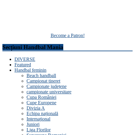
Become a Patron!
Secțiuni Handbal Mania
DIVERSE
Featured
Handbal feminin
Beach handball
Campionat tineret
Campionate județene
campionate universitare
Cupa României
Cupe Europene
Divizia A
Echipa națională
Internațional
Juniori
Liga Florilor