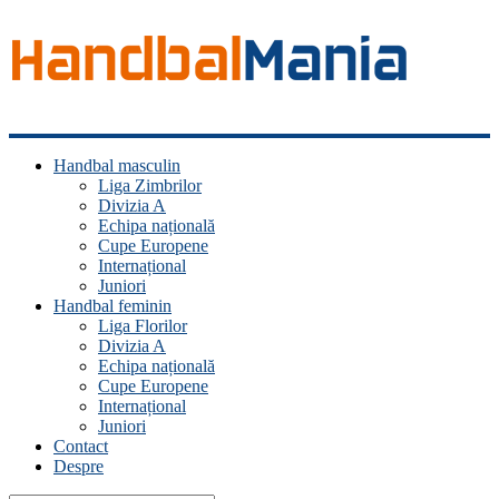
Handbal
Handbal masculin
Mania
Liga Zimbrilor
Divizia A
Fan
Echipa națională
handbal?
Cupe Europene
Ești
Internațional
acasă!
Juniori
Handbal feminin
Liga Florilor
Divizia A
Echipa națională
Cupe Europene
Internațional
Juniori
Contact
Despre