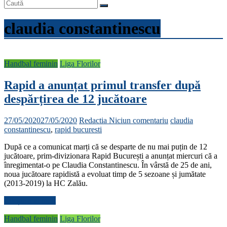
claudia constantinescu
Handbal feminin
Liga Florilor
Rapid a anunțat primul transfer după
despărțirea de 12 jucătoare
27/05/2020
27/05/2020
Redactia
Niciun comentariu
claudia
constantinescu
,
rapid bucuresti
După ce a comunicat marți că se desparte de nu mai puțin de 12
jucătoare, prim-divizionara Rapid București a anunțat miercuri că a
înregimentat-o pe Claudia Constantinescu. În vârstă de 25 de ani,
noua jucătoare rapidistă a evoluat timp de 5 sezoane și jumătate
(2013-2019) la HC Zalău.
Citește mai mult
Handbal feminin
Liga Florilor