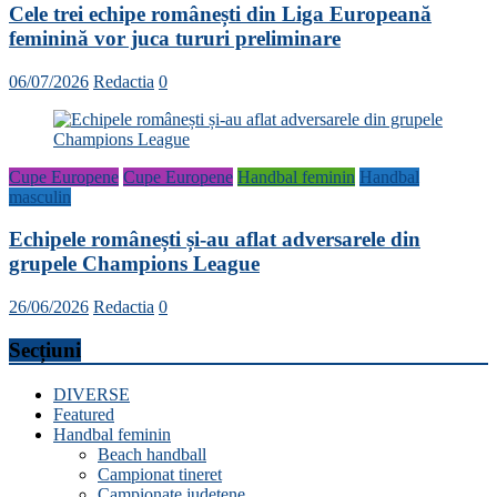
Cele trei echipe românești din Liga Europeană
feminină vor juca tururi preliminare
06/07/2026
Redactia
0
Cupe Europene
Cupe Europene
Handbal feminin
Handbal
masculin
Echipele românești și-au aflat adversarele din
grupele Champions League
26/06/2026
Redactia
0
Secțiuni
DIVERSE
Featured
Handbal feminin
Beach handball
Campionat tineret
Campionate județene