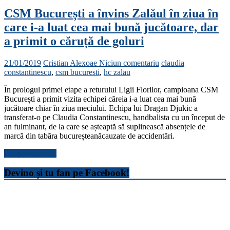
CSM București a învins Zalăul în ziua în
care i-a luat cea mai bună jucătoare, dar
a primit o căruță de goluri
21/01/2019
Cristian Alexoae
Niciun comentariu
claudia
constantinescu
,
csm bucuresti
,
hc zalau
În prologul primei etape a returului Ligii Florilor, campioana CSM
București a primit vizita echipei căreia i-a luat cea mai bună
jucătoare chiar în ziua meciului. Echipa lui Dragan Djukic a
transferat-o pe Claudia Constantinescu, handbalista cu un început de
an fulminant, de la care se așteaptă să suplinească absențele de
marcă din tabăra bucureșteanăcauzate de accidentări.
Citește mai mult
Devino și tu fan pe Facebook!