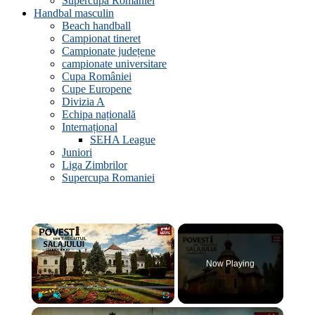
Supercupa Romaniei
Handbal masculin
Beach handball
Campionat tineret
Campionate județene
campionate universitare
Cupa României
Cupe Europene
Divizia A
Echipa națională
Internațional
SEHA League
Juniori
Liga Zimbrilor
Supercupa Romaniei
×
Now Playing
×
Play
Unmute
Fullscreen