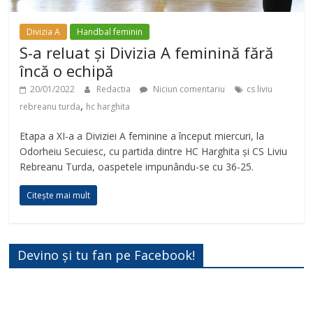
Divizia A
Handbal feminin
S-a reluat și Divizia A feminină fără
încă o echipă
20/01/2022
Redactia
Niciun comentariu
cs liviu
,
rebreanu turda
hc harghita
Etapa a XI-a a Diviziei A feminine a început miercuri, la
Odorheiu Secuiesc, cu partida dintre HC Harghita și CS Liviu
Rebreanu Turda, oaspetele impunându-se cu 36-25.
Citește mai mult
Devino și tu fan pe Facebook!