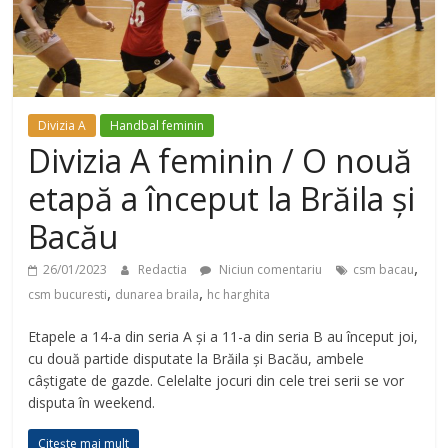
Divizia A
Handbal feminin
Divizia A feminin / O nouă
etapă a început la Brăila și
Bacău
,
26/01/2023
Redactia
Niciun comentariu
csm bacau
,
,
csm bucuresti
dunarea braila
hc harghita
Etapele a 14-a din seria A și a 11-a din seria B au început joi,
cu două partide disputate la Brăila și Bacău, ambele
câștigate de gazde. Celelalte jocuri din cele trei serii se vor
disputa în weekend.
Citește mai mult