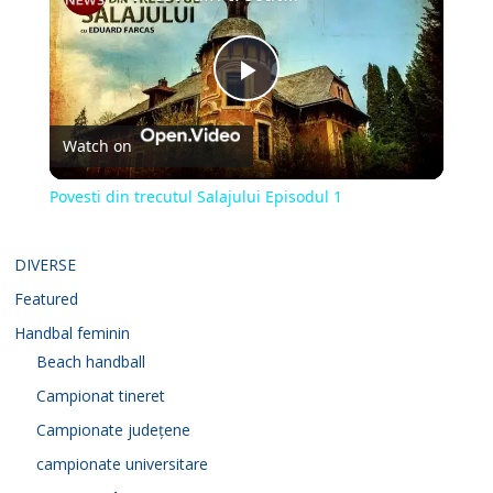
P
Watch on
l
Povesti din trecutul Salajului Episodul 1
a
DIVERSE
y
Featured
Handbal feminin
V
Beach handball
Campionat tineret
i
Campionate județene
campionate universitare