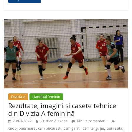
Divizia A
Handbal feminin
Rezultate, imagini și casete tehnice
din Divizia A feminină
20/03/2022
Cristian Alexoae
Niciun comentariu
,
,
,
,
,
cnopj baia mare
csm bucuresti
csm galati
csm targu jiu
csu resita