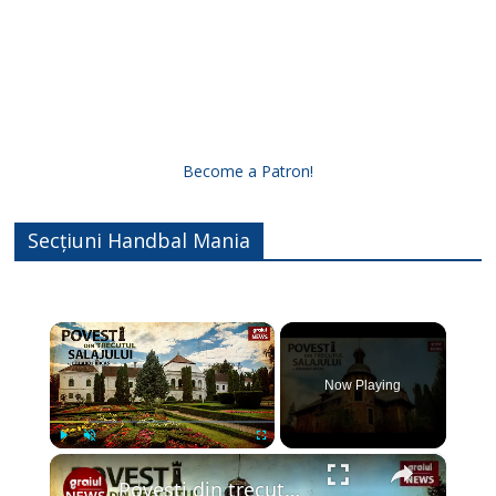
Become a Patron!
Secțiuni Handbal Mania
×
Now Playing
×
Play
Unmute
Fullscreen
Povesti din trecutul Salajului Episodul 1