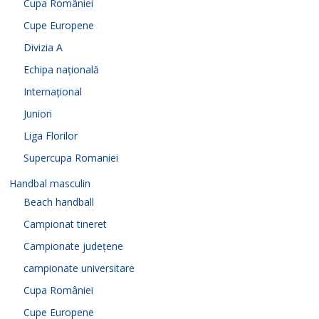
d
Cupa României
Cupe Europene
e
Divizia A
Echipa națională
o
Internațional
Juniori
Liga Florilor
Supercupa Romaniei
Handbal masculin
Beach handball
Campionat tineret
Campionate județene
campionate universitare
Cupa României
Cupe Europene