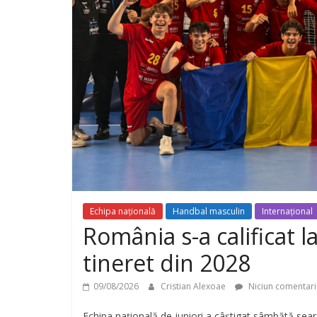
Echipa națională
Handbal masculin
Internațional
România s-a calificat 
tineret din 2028
09/08/2026
Cristian Alexoae
Niciun comentari
Echipa națională de juniori a câștigat sâmbătă se