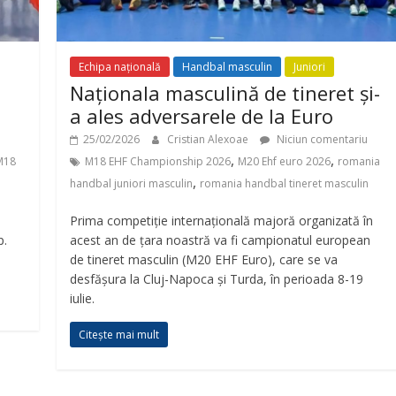
Echipa națională
Handbal masculin
Juniori
Naționala masculină de tineret și-
a ales adversarele de la Euro
25/02/2026
Cristian Alexoae
Niciun comentariu
,
,
M18
M18 EHF Championship 2026
M20 Ehf euro 2026
romania
,
handbal juniori masculin
romania handbal tineret masculin
Prima competiție internațională majoră organizată în
p.
acest an de țara noastră va fi campionatul european
de tineret masculin (M20 EHF Euro), care se va
desfășura la Cluj-Napoca și Turda, în perioada 8-19
iulie.
Citește mai mult