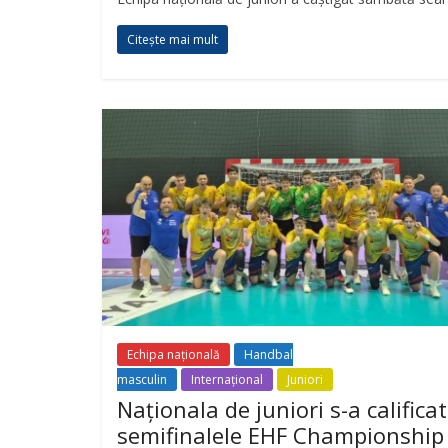
Citește mai mult
Echipa națională
Handbal
masculin
Internațional
Juniori
Naționala de juniori s-a calificat
semifinalele EHF Championship