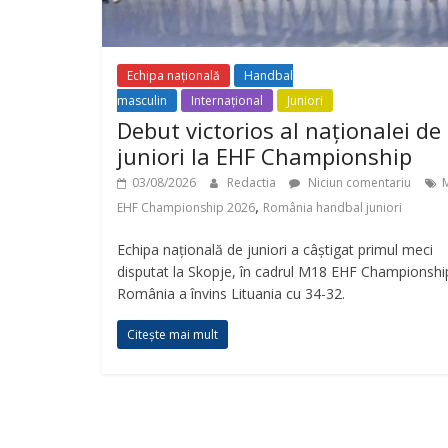
Echipa națională
Handbal
masculin
Internațional
Juniori
Debut victorios al naționalei de
juniori la EHF Championship
03/08/2026
Redactia
Niciun comentariu
,
EHF Championship 2026
România handbal juniori
Echipa națională de juniori a câștigat primul meci
disputat la Skopje, în cadrul M18 EHF Championshi
România a învins Lituania cu 34-32.
Citește mai mult