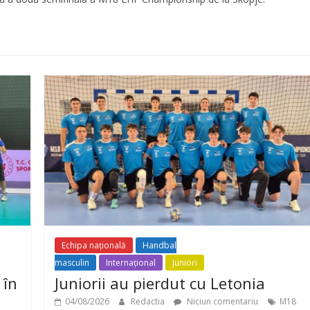
Echipa națională
Handbal
masculin
Internațional
Juniori
 în
Juniorii au pierdut cu Letonia
04/08/2026
Redactia
Niciun comentariu
M18