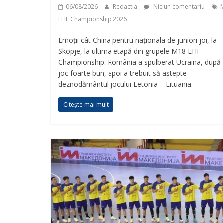
06/08/2026
Redactia
Niciun comentariu
EHF Championship 2026
Emoții cât China pentru naționala de juniori joi, la
Skopje, la ultima etapă din grupele M18 EHF
Championship. România a spulberat Ucraina, după
joc foarte bun, apoi a trebuit să aștepte
deznodământul jocului Letonia – Lituania.
Citește mai mult