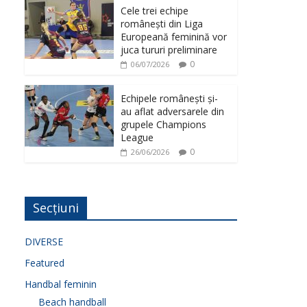
Cele trei echipe
românești din Liga
Europeană feminină vor
juca tururi preliminare
0
06/07/2026
Echipele românești și-
au aflat adversarele din
grupele Champions
League
0
26/06/2026
Secțiuni
DIVERSE
Featured
Handbal feminin
Beach handball