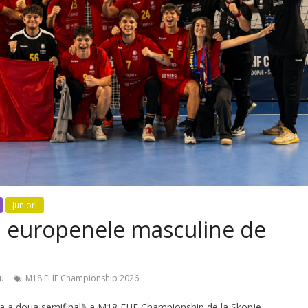
Juniori
la europenele masculine de
u
M18 EHF Championship 2026
ara a doua semifinală a M18 EHF Championship de la Skopje.