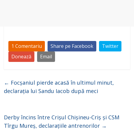
1 Comentariu
Share pe Facebook
Twitter
Donează
Email
←
Focșaniul pierde acasă în ultimul minut,
declarația lui Sandu Iacob după meci
Derby încins între Crișul Chișineu-Criș și CSM
Tîrgu Mureș, declarațiile antrenorilor
→