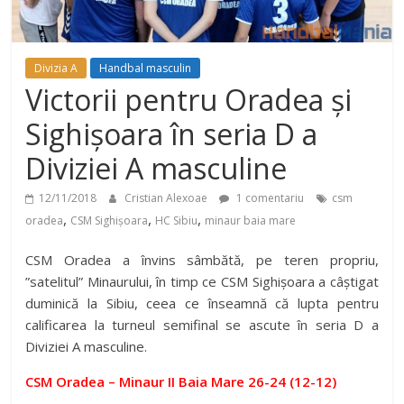
Divizia A
Handbal masculin
Victorii pentru Oradea și
Sighișoara în seria D a
Diviziei A masculine
12/11/2018
Cristian Alexoae
1 comentariu
csm
,
,
,
oradea
CSM Sighișoara
HC Sibiu
minaur baia mare
CSM Oradea a învins sâmbătă, pe teren propriu,
”satelitul” Minaurului, în timp ce CSM Sighișoara a câștigat
duminică la Sibiu, ceea ce înseamnă că lupta pentru
calificarea la turneul semifinal se ascute în seria D a
Diviziei A masculine.
CSM Oradea – Minaur II Baia Mare 26-24 (12-12)