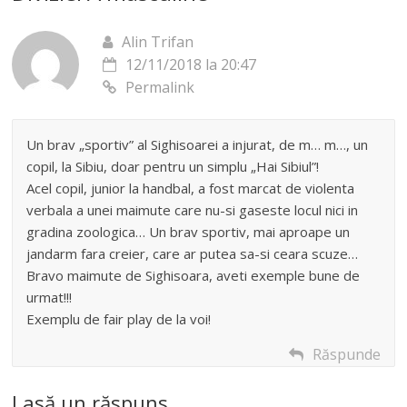
Alin Trifan
12/11/2018 la 20:47
Permalink
Un brav „sportiv” al Sighisoarei a injurat, de m… m…, un
copil, la Sibiu, doar pentru un simplu „Hai Sibiul”!
Acel copil, junior la handbal, a fost marcat de violenta
verbala a unei maimute care nu-si gaseste locul nici in
gradina zoologica… Un brav sportiv, mai aproape un
jandarm fara creier, care ar putea sa-si ceara scuze…
Bravo maimute de Sighisoara, aveti exemple bune de
urmat!!!
Exemplu de fair play de la voi!
Răspunde
Lasă un răspuns