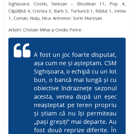
Sighișoara: Costin, Seieșan – Sîncelean 11, Pop 4,
Căpățînă 4, Cristea 3, Barb 3, Turturică 1, Răduț 1, Irimia
1, Coman, Nuțu, Nica. Antrenor: Sorin Mureșan.
Arbitri: Cristian Mihai și Ovidiu Petre.
A fost un joc foarte disputat,
așa cum ne și așteptam. CSM
Sighișoara, o echipă cu un lot
bun, o bancă mai lungă și cu
obiective îndraznețe sezonul
acesta, venea după un eșec
neașteptat pe teren propriu
și știam că nu își permiteau
„pași greșiți” mai departe. Au
fost două reprize diferite. În