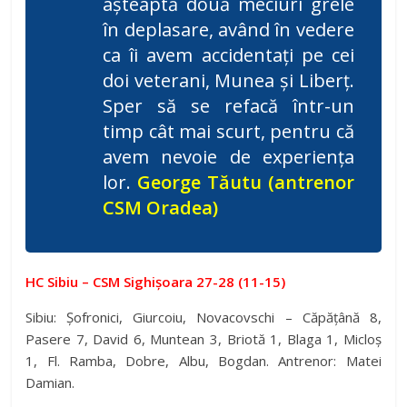
așteaptă două meciuri grele
în deplasare, având în vedere
ca îi avem accidentați pe cei
doi veterani, Munea și Liberț.
Sper să se refacă într-un
timp cât mai scurt, pentru că
avem nevoie de experiența
lor.
George Tăutu (antrenor
CSM Oradea)
HC Sibiu – CSM Sighișoara 27-28 (11-15)
Sibiu: Șofronici, Giurcoiu, Novacovschi – Căpățână 8,
Pasere 7, David 6, Muntean 3, Briotă 1, Blaga 1, Micloș
1, Fl. Ramba, Dobre, Albu, Bogdan. Antrenor: Matei
Damian.