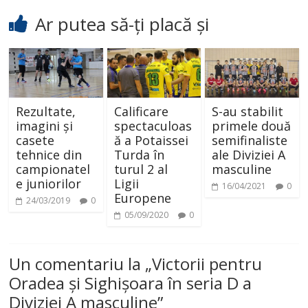
Ar putea să-ți placă și
Rezultate,
Calificare
S-au stabilit
imagini și
spectaculoas
primele două
casete
ă a Potaissei
semifinaliste
tehnice din
Turda în
ale Diviziei A
campionatel
turul 2 al
masculine
e juniorilor
Ligii
16/04/2021
0
Europene
24/03/2019
0
05/09/2020
0
Un comentariu la „
Victorii pentru
Oradea și Sighișoara în seria D a
Diviziei A masculine
”