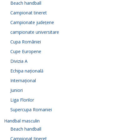
d
Beach handball
Campionat tineret
e
Campionate județene
campionate universitare
o
Cupa României
Cupe Europene
Divizia A
Echipa națională
Internațional
Juniori
Liga Florilor
Supercupa Romaniei
Handbal masculin
Beach handball
Campionat tineret