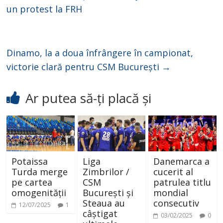
un protest la FRH
Dinamo, la a doua înfrângere în campionat,
victorie clară pentru CSM București
→
Ar putea să-ți placă și
Potaissa
Liga
Danemarca a
Turda merge
Zimbrilor /
cucerit al
pe cartea
CSM
patrulea titlu
omogenității
București și
mondial
Steaua au
consecutiv
12/07/2025
1
câștigat
03/02/2025
0