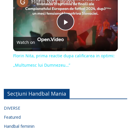
Florin Nita, prima reactie dupa calificarea in optimi: „Multumesc lui Dumnezeu…”
P
Watch on
l
Florin Nita, prima reactie dupa calificarea in optimi:
a
„Multumesc lui Dumnezeu…”
y
Secțiuni Handbal Mania
V
DIVERSE
i
Featured
Handbal feminin