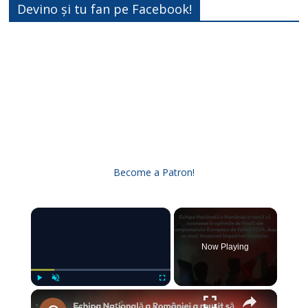
Devino și tu fan pe Facebook!
Become a Patron!
×
Now Playing
×
Play
Unmute
Fullscreen