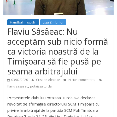
Handbal masculin
Liga Zimbrilor
Flaviu Sâsâeac: Nu
acceptăm sub nicio formă
ca victoria noastră de la
Timișoara să fie pusă pe
seama arbitrajului
03/02/2020
Cristian Alexoae
Niciun comentariu
,
flaviu sasaeac
potaissa turda
Președintele clubului Potaissa Turda s-a declarat
revoltat de afirmațiile directorului SCM Timișoara cu
privire la arbitrajul de la partida SCM Poli Timișoara –
Potaissa Turda 24-25, din Liga Zimbrilor. Iată ce a