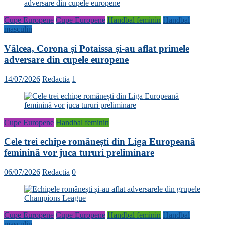
Cupe Europene
Cupe Europene
Handbal feminin
Handbal
masculin
Vâlcea, Corona și Potaissa și-au aflat primele
adversare din cupele europene
14/07/2026
Redactia
1
Cupe Europene
Handbal feminin
Cele trei echipe românești din Liga Europeană
feminină vor juca tururi preliminare
06/07/2026
Redactia
0
Cupe Europene
Cupe Europene
Handbal feminin
Handbal
masculin