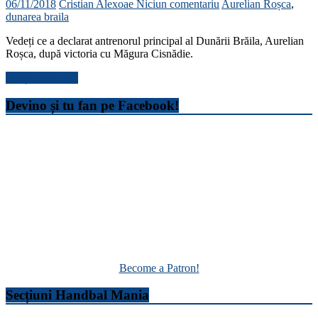
06/11/2018
Cristian Alexoae
Niciun comentariu
Aurelian Roșca
,
dunarea braila
Vedeți ce a declarat antrenorul principal al Dunării Brăila, Aurelian
Roșca, după victoria cu Măgura Cisnădie.
Citește mai mult
Devino și tu fan pe Facebook!
Become a Patron!
Secțiuni Handbal Mania