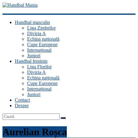
Handbal
Handbal masculin
Mania
Liga Zimbrilor
Divizia A
Fan
Echipa națională
handbal?
Cupe Europene
Ești
Internațional
acasă!
Juniori
Handbal feminin
Liga Florilor
Divizia A
Echipa națională
Cupe Europene
Internațional
Juniori
Contact
Despre
Aurelian Roșca