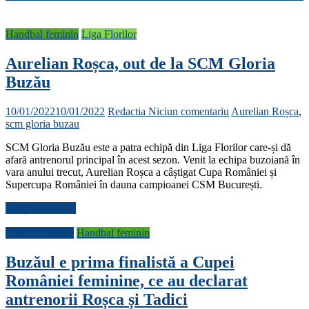
Handbal feminin
Liga Florilor
Aurelian Roșca, out de la SCM Gloria
Buzău
10/01/2022
10/01/2022
Redactia
Niciun comentariu
Aurelian Roșca
,
scm gloria buzau
SCM Gloria Buzău este a patra echipă din Liga Florilor care-și dă
afară antrenorul principal în acest sezon. Venit la echipa buzoiană în
vara anului trecut, Aurelian Roșca a câștigat Cupa României și
Supercupa României în dauna campioanei CSM București.
Citește mai mult
Cupa României
Handbal feminin
Buzăul e prima finalistă a Cupei
României feminine, ce au declarat
antrenorii Roșca și Tadici