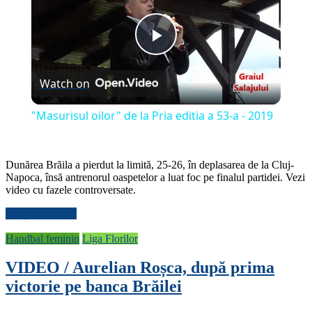
Play
Watch on
Video
"Masurisul oilor" de la Pria editia a 53-a - 2019
Dunărea Brăila a pierdut la limită, 25-26, în deplasarea de la Cluj-
Napoca, însă antrenorul oaspetelor a luat foc pe finalul partidei. Vezi
video cu fazele controversate.
Citește mai mult
Handbal feminin
Liga Florilor
VIDEO / Aurelian Roșca, după prima
victorie pe banca Brăilei