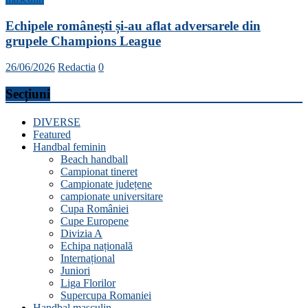
Echipele românești și-au aflat adversarele din
grupele Champions League
26/06/2026
Redactia
0
Secțiuni
DIVERSE
Featured
Handbal feminin
Beach handball
Campionat tineret
Campionate județene
campionate universitare
Cupa României
Cupe Europene
Divizia A
Echipa națională
Internațional
Juniori
Liga Florilor
Supercupa Romaniei
Handbal masculin