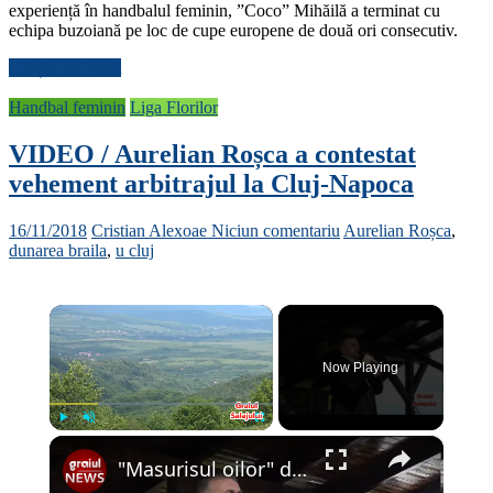
experiență în handbalul feminin, ”Coco” Mihăilă a terminat cu
echipa buzoiană pe loc de cupe europene de două ori consecutiv.
Citește mai mult
Handbal feminin
Liga Florilor
VIDEO / Aurelian Roșca a contestat
vehement arbitrajul la Cluj-Napoca
16/11/2018
Cristian Alexoae
Niciun comentariu
Aurelian Roșca
,
dunarea braila
,
u cluj
×
Now Playing
×
Play
Unmute
Fullscreen
"Masurisul oilor" de la Pria editia a 53-a - 2019