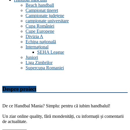
Beach handball
Campionat tineret
Campionate județene
campionate universitare
Cupa României
Cupe Europene
Divizia A
Echipa națională
Internațional
SEHA League
Juniori
Liga Zimbrilor
Supercupa Romaniei
Despre proiect
De ce Handbal Mania? Simplu: pentru că iubim handbalul!
Un ziar online quality, fără mondenități, cu informații și comentarii
de actualitate.