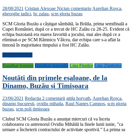
28/08/2021
Cristian Alexoae
Niciun comentariu
Aurelian Roșca
,
gheorghe tadici
,
hc zalau
,
scm gloria buzau
SCM Gloria Buzău a câștigat sâmbătă, la Brăila, prima semifinală a
Cupei României, după ce a trecut de HC Zalău cu 28-25. Evident că
echipa buzoiană era marea favorită a jocului, mai ales după ce a
eliminat-o pe SCM Râmnicu Vâlcea, dar echipa care s-a aflat la
timonă în majoritatea timpului a fost HC Zalău.
Citește mai mult
Handbal feminin
Handbal masculin
Liga Florilor
Liga Zimbrilor
Noutăți din primele eșaloane, de la
Dinamo, Buzău și Timișoara
23/06/2021
Redactia
2 comentarii
attila horvath
,
Aurelian Roșca
,
dinamo bucuresti
,
ovidiu mihaila
,
Raul Nantes Campos
,
scm gloria
buzau
,
scm poli timisoara
Clubul SCM Gloria Buzău a anunțat miercuri că va înceta
colaborarea cu antrenorul Ovidiu Mihăilă la finele lunii iunie, ”ca
urmare a încheierii contractului de activitate sportivă.” La prima sa