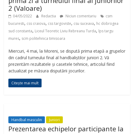
prima zi a turneului final al juniorilor
2 (Valoare)
04/05/2022
Redactia
Niciun comentariu
csm
,
,
,
,
bucuresti
css craiova
css targoviste
csu suceava
hc dobrogea
,
,
sud constanta
Liceul Teoretic Liviu Rebreanu Turda
lps targu
,
mures
scm politehnica timisoara
Miercuri, 4 mai, la Moreni, se dispută prima etapă a grupelor
din cadrul turneului final al handbaliștilor juniori 2. Vă
prezentăm rezultatele și casetele tehnice, articolul fiind
actualizat pe măsura disputării jocurilor.
Citește mai mult
Handbal masculin
Juniori
Prezentarea echipelor participante la