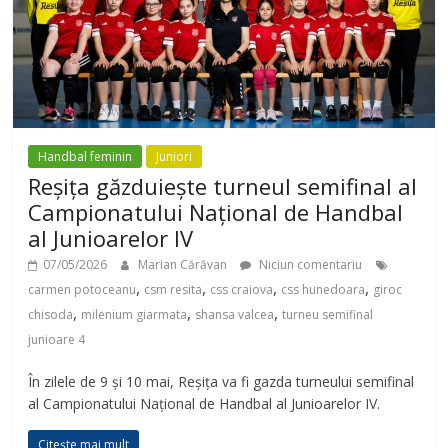
Handbal feminin
Juniori
Reșița găzduiește turneul semifinal al
Campionatului Național de Handbal
al Junioarelor IV
07/05/2026
Marian Cărăvan
Niciun comentariu
,
,
,
,
carmen potoceanu
csm resita
css craiova
css hunedoara
giroc
,
,
,
chisoda
milenium giarmata
shansa valcea
turneu semifinal
junioare 4
În zilele de 9 și 10 mai, Reșița va fi gazda turneului semifinal
al Campionatului Național de Handbal al Junioarelor IV.
Citește mai mult