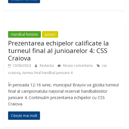
Handbal feminin
Juniori
Prezentarea echipelor calificate la
turneul final al junioarelor 4: CSS
Craiova
10/06/2024
Redactia
Niciun comentariu
css
,
craiova
turneu final handbal junioare 4
În perioada 12-16 iunie, municipiul Brașov va găzdui turneul
final al campionatului național rezervat handbalistelor
junioare 4. Continuăm prezentarea echipelor cu CSS
Craiova.
Citește mai mult