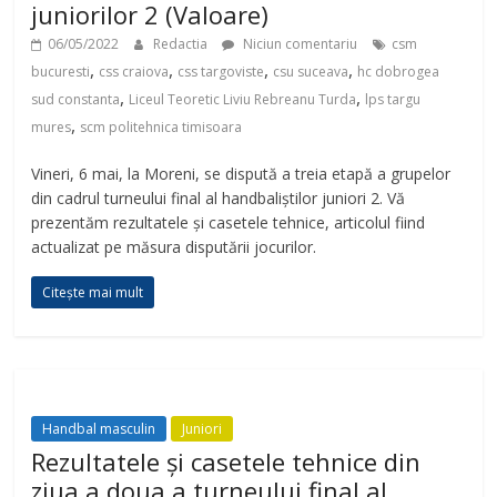
juniorilor 2 (Valoare)
06/05/2022
Redactia
Niciun comentariu
csm
,
,
,
,
bucuresti
css craiova
css targoviste
csu suceava
hc dobrogea
,
,
sud constanta
Liceul Teoretic Liviu Rebreanu Turda
lps targu
,
mures
scm politehnica timisoara
Vineri, 6 mai, la Moreni, se dispută a treia etapă a grupelor
din cadrul turneului final al handbaliștilor juniori 2. Vă
prezentăm rezultatele și casetele tehnice, articolul fiind
actualizat pe măsura disputării jocurilor.
Citește mai mult
Handbal masculin
Juniori
Rezultatele și casetele tehnice din
ziua a doua a turneului final al