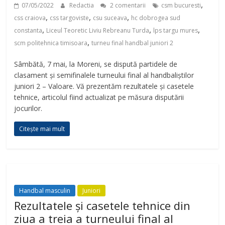
,
07/05/2022
Redactia
2 comentarii
csm bucuresti
,
,
,
css craiova
css targoviste
csu suceava
hc dobrogea sud
,
,
,
constanta
Liceul Teoretic Liviu Rebreanu Turda
lps targu mures
,
scm politehnica timisoara
turneu final handbal juniori 2
Sâmbătă, 7 mai, la Moreni, se dispută partidele de
clasament și semifinalele turneului final al handbaliștilor
juniori 2 – Valoare. Vă prezentăm rezultatele și casetele
tehnice, articolul fiind actualizat pe măsura disputării
jocurilor.
Citește mai mult
Handbal masculin
Juniori
Rezultatele și casetele tehnice din
ziua a treia a turneului final al