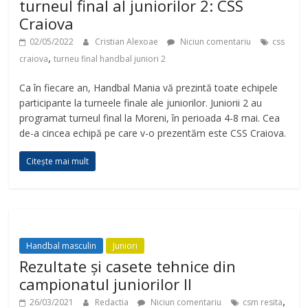
turneul final al juniorilor 2: CSS
Craiova
02/05/2022
Cristian Alexoae
Niciun comentariu
css
,
craiova
turneu final handbal juniori 2
Ca în fiecare an, Handbal Mania vă prezintă toate echipele
participante la turneele finale ale juniorilor. Juniorii 2 au
programat turneul final la Moreni, în perioada 4-8 mai. Cea
de-a cincea echipă pe care v-o prezentăm este CSS Craiova.
Citește mai mult
Handbal masculin
Juniori
Rezultate și casete tehnice din
campionatul juniorilor II
,
26/03/2021
Redactia
Niciun comentariu
csm resita