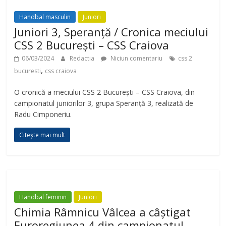
Handbal masculin
Juniori
Juniori 3, Speranță / Cronica meciului
CSS 2 București – CSS Craiova
06/03/2024
Redactia
Niciun comentariu
css 2
,
bucuresti
css craiova
O cronică a meciului CSS 2 București – CSS Craiova, din
campionatul juniorilor 3, grupa Speranță 3, realizată de
Radu Cimponeriu.
Citește mai mult
Handbal feminin
Juniori
Chimia Râmnicu Vâlcea a câștigat
Euroregiunea 4 din campionatul