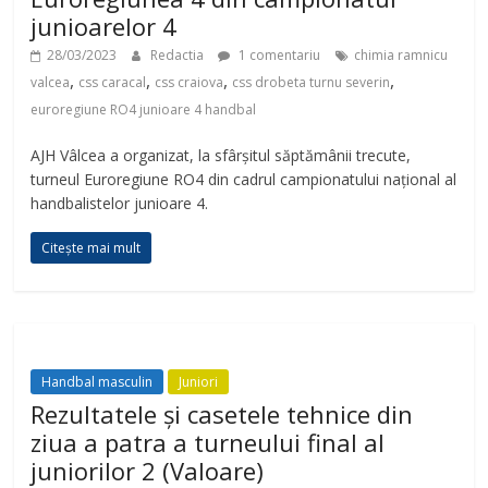
junioarelor 4
28/03/2023
Redactia
1 comentariu
chimia ramnicu
,
,
,
,
valcea
css caracal
css craiova
css drobeta turnu severin
euroregiune RO4 junioare 4 handbal
AJH Vâlcea a organizat, la sfârșitul săptămânii trecute,
turneul Euroregiune RO4 din cadrul campionatului național al
handbalistelor junioare 4.
Citește mai mult
Handbal masculin
Juniori
Rezultatele și casetele tehnice din
ziua a patra a turneului final al
juniorilor 2 (Valoare)