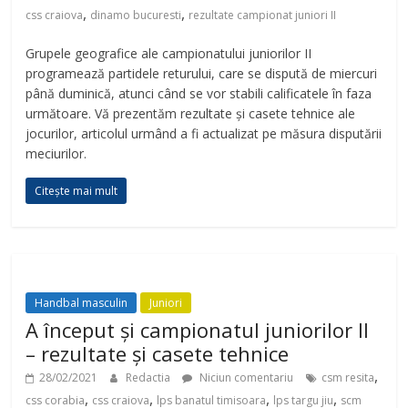
,
,
css craiova
dinamo bucuresti
rezultate campionat juniori II
Grupele geografice ale campionatului juniorilor II
programează partidele returului, care se dispută de miercuri
până duminică, atunci când se vor stabili calificatele în faza
următoare. Vă prezentăm rezultate și casete tehnice ale
jocurilor, articolul urmând a fi actualizat pe măsura disputării
meciurilor.
Citește mai mult
Handbal masculin
Juniori
A început și campionatul juniorilor II
– rezultate și casete tehnice
,
28/02/2021
Redactia
Niciun comentariu
csm resita
,
,
,
,
css corabia
css craiova
lps banatul timisoara
lps targu jiu
scm