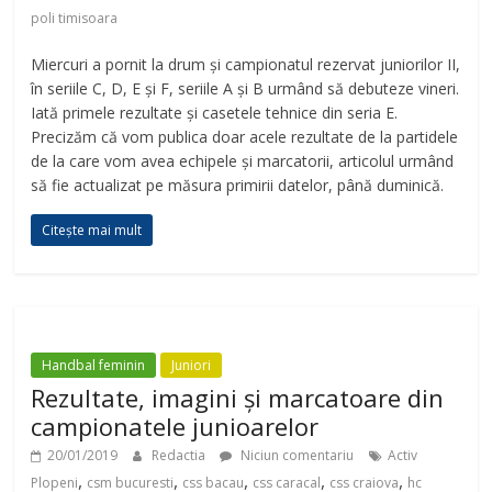
poli timisoara
Miercuri a pornit la drum și campionatul rezervat juniorilor II,
în seriile C, D, E și F, seriile A și B urmând să debuteze vineri.
Iată primele rezultate și casetele tehnice din seria E.
Precizăm că vom publica doar acele rezultate de la partidele
de la care vom avea echipele și marcatorii, articolul urmând
să fie actualizat pe măsura primirii datelor, până duminică.
Citește mai mult
Handbal feminin
Juniori
Rezultate, imagini și marcatoare din
campionatele junioarelor
20/01/2019
Redactia
Niciun comentariu
Activ
,
,
,
,
,
Plopeni
csm bucuresti
css bacau
css caracal
css craiova
hc