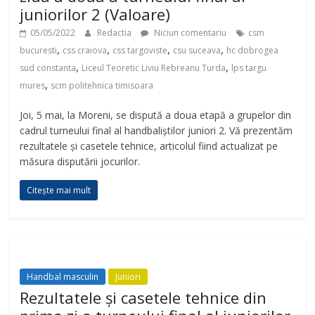
juniorilor 2 (Valoare)
05/05/2022
Redactia
Niciun comentariu
csm
,
,
,
,
bucuresti
css craiova
css targoviste
csu suceava
hc dobrogea
,
,
sud constanta
Liceul Teoretic Liviu Rebreanu Turda
lps targu
,
mures
scm politehnica timisoara
Joi, 5 mai, la Moreni, se dispută a doua etapă a grupelor din
cadrul turneului final al handbaliștilor juniori 2. Vă prezentăm
rezultatele și casetele tehnice, articolul fiind actualizat pe
măsura disputării jocurilor.
Citește mai mult
Handbal masculin
Juniori
Rezultatele și casetele tehnice din