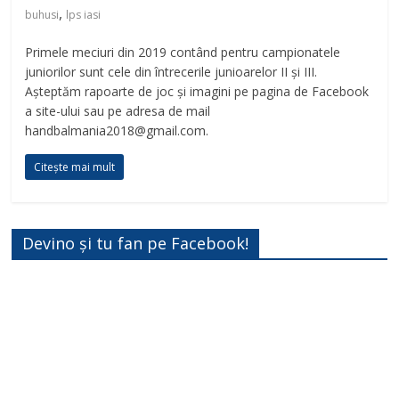
,
buhusi
lps iasi
Primele meciuri din 2019 contând pentru campionatele
juniorilor sunt cele din întrecerile junioarelor II și III.
Așteptăm rapoarte de joc și imagini pe pagina de Facebook
a site-ului sau pe adresa de mail
handbalmania2018@gmail.com.
Citește mai mult
Devino și tu fan pe Facebook!