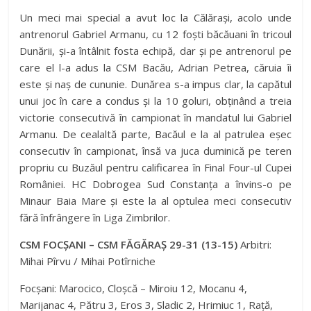
Un meci mai special a avut loc la Călărași, acolo unde
antrenorul Gabriel Armanu, cu 12 foști băcăuani în tricoul
Dunării, și-a întâlnit fosta echipă, dar și pe antrenorul pe
care el l-a adus la CSM Bacău, Adrian Petrea, căruia îi
este și naș de cununie. Dunărea s-a impus clar, la capătul
unui joc în care a condus și la 10 goluri, obținând a treia
victorie consecutivă în campionat în mandatul lui Gabriel
Armanu. De cealaltă parte, Bacăul e la al patrulea eșec
consecutiv în campionat, însă va juca duminică pe teren
propriu cu Buzăul pentru calificarea în Final Four-ul Cupei
României. HC Dobrogea Sud Constanța a învins-o pe
Minaur Baia Mare și este la al optulea meci consecutiv
fără înfrângere în Liga Zimbrilor.
CSM FOCȘANI – CSM FĂGĂRAȘ 29-31 (13-15)
Arbitri:
Mihai Pîrvu / Mihai Potîrniche
Focșani: Marocico, Cloșcă – Miroiu 12, Mocanu 4,
Marijanac 4, Pătru 3, Eros 3, Sladic 2, Hrimiuc 1, Rață,