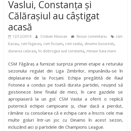
Vaslui, Constanța și
Călărașiul au câștigat
acasă
12/12/2019
Cristian Alexoae
Niciun comentariu
csm
,
,
,
,
,
bacau
csm fagaras
csm focsani
csm vaslui
dinamo bucuresti
,
,
dunarea calarasi
hc dobrogea sud constanta
minaur baia mare
CSM Făgăraș a furnizat surpriza primei etape a returului
sezonului regulat din Liga Zimbrilor, impunându-se în
deplasarea de la Focșani. Echipa pregătită de Raul
Fotonea a condus pe toată durata partidei, reușind să
gestioneze bine finalul de meci, în care gazdele se
apropiaseră la un gol. CSM Vaslui a oferit o replică
puternică echipei campioane și, chiar dacă a pierdut,
rămâne cu consolarea că e echipa care a înscris cele mai
multe goluri într-un joc cu Dinamo în acest sezon,
incluzând aici și partidele din Champions League.