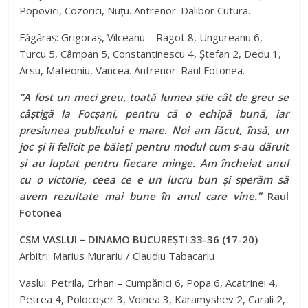
Popovici, Cozorici, Nuțu. Antrenor: Dalibor Cutura.
Făgăraș: Grigoraș, Vîlceanu – Ragot 8, Ungureanu 6,
Turcu 5, Câmpan 5, Constantinescu 4, Ștefan 2, Dedu 1,
Arsu, Mateoniu, Vancea. Antrenor: Raul Fotonea.
”A fost un meci greu, toată lumea știe cât de greu se
câștigă la Focșani, pentru că o echipă bună, iar
presiunea publicului e mare. Noi am făcut, însă, un
joc și îi felicit pe băieți pentru modul cum s-au dăruit
și au luptat pentru fiecare minge. Am încheiat anul
cu o victorie, ceea ce e un lucru bun și sperăm să
avem rezultate mai bune în anul care vine.”
Raul
Fotonea
CSM VASLUI – DINAMO BUCUREȘTI 33-36 (17-20)
Arbitri: Marius Murariu / Claudiu Tabacariu
Vaslui: Petrila, Erhan – Cumpănici 6, Popa 6, Acatrinei 4,
Petrea 4, Polocoșer 3, Voinea 3, Karamyshev 2, Carali 2,