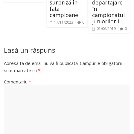
surpriză în
departajare
fața
în
campioanei
campionatul
juniorilor II
17/11/2023
0
01/06/2019
0
Lasă un răspuns
Adresa ta de email nu va fi publicată.
Câmpurile obligatorii
sunt marcate cu
*
Comentariu
*