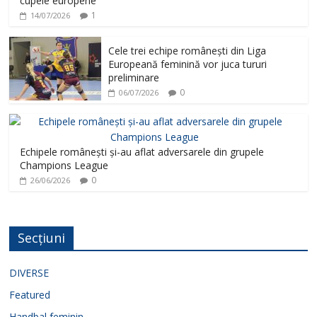
cupele europene
1
14/07/2026
Cele trei echipe românești din Liga
Europeană feminină vor juca tururi
preliminare
0
06/07/2026
Echipele românești și-au aflat adversarele din grupele
Champions League
0
26/06/2026
Secțiuni
DIVERSE
Featured
Handbal feminin