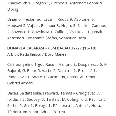
Khadkevich 1, Dragon 1, Cîrchea 1. Antrenor: Leonard
Bibirig.
Dinamo: Heidarirad, Lazăr – Kuduz 9, Asoltanei 6,
Mousavi 5, Vujic 4, Bannour 3, Negru 3, Nantes Campos
2, Savenco 1, Gavriloaia 1, Zulfic 1, Vrankovic 1, Jamali.
Antrenori: Constantin Ștefan, Sebastian Bota.
DUNĂREA CĂLĂRAȘI – CSM BACĂU 32-27 (16-10)
Arbitri: Radu Iliescu / Doru Manea
Călărași: Șelaru 1 gol, Rusu – Hanțaru 8, Dospinescu 6, M.
Bujor 6, G. Bujor 5, Vartic 2, Dumitriu 1, Broască 1,
Radojkovic 1, Soare 1, Zacaciurin, Panait. Antrenor:
Gabriel Armanu.
Bacău: Saldatsenka, Freiwald, Tamaș – Crnoglavac 7,
Iordachi 3, Sadovyi 3, Tărîță 3, M. Cotinghiu 2, Păunică 2,
Serhel 2, Gal 1, Bologa 1, Păunescu 1, Anton 1, Huta,
Tîrzioru. Antrenor: Adrian Petrea.