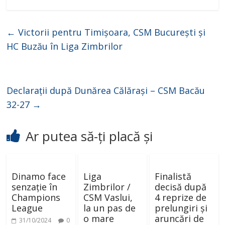
←
Victorii pentru Timișoara, CSM București și
HC Buzău în Liga Zimbrilor
Declarații după Dunărea Călărași – CSM Bacău
32-27
→
Ar putea să-ți placă și
Dinamo face
Liga
Finalistă
senzație în
Zimbrilor /
decisă după
Champions
CSM Vaslui,
4 reprize de
League
la un pas de
prelungiri și
o mare
aruncări de
31/10/2024
0