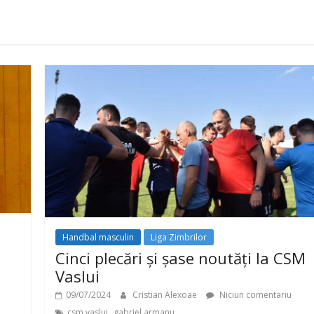
Handbal masculin
Liga Zimbrilor
Cinci plecări și șase noutăți la CSM
Vaslui
09/07/2024
Cristian Alexoae
Niciun comentariu
,
csm vaslui
gabriel armanu