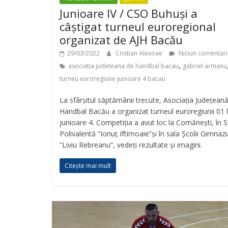
Junioare IV / CSO Buhuși a
câștigat turneul euroregional
organizat de AJH Bacău
29/03/2022
Cristian Alexoae
Niciun comentari
,
asociatia judeteana de handbal bacau
gabriel armanu
turneu euroregiune junioare 4 bacau
La sfârșitul săptămânii trecute, Asociația Județean
Handbal Bacău a organizat turneul euroregiunii 01 
junioare 4. Competiția a avut loc la Comănești, în S
Polivalentă “Ionuț Iftimoaie”și în sala Școlii Gimnazi
“Liviu Rebreanu”, vedeți rezultate și imagini.
Citește mai mult