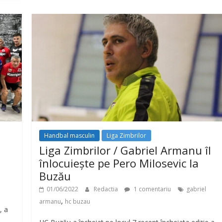
Handbal masculin
Liga Zimbrilor
Liga Zimbrilor / Gabriel Armanu îl
înlocuiește pe Pero Milosevic la
Buzău
01/06/2022
Redactia
1 comentariu
gabriel
,
armanu
hc buzau
, a