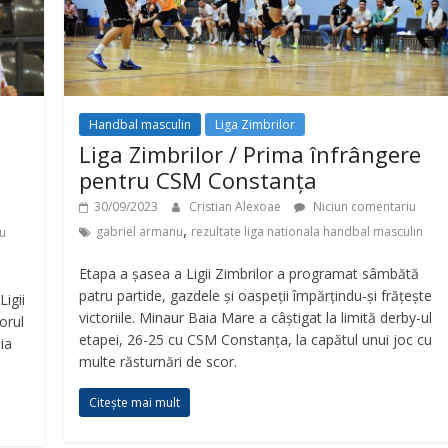
Handbal masculin
Liga Zimbrilor
Liga Zimbrilor / Prima înfrângere
pentru CSM Constanța
30/09/2023
Cristian Alexoae
Niciun comentariu
,
gabriel armanu
rezultate liga nationala handbal masculin
u
Etapa a șasea a Ligii Zimbrilor a programat sâmbătă
patru partide, gazdele și oaspeții împărțindu-și frățește
Ligii
victoriile. Minaur Baia Mare a câștigat la limită derby-ul
orul
etapei, 26-25 cu CSM Constanța, la capătul unui joc cu
ia
multe răsturnări de scor.
Citește mai mult