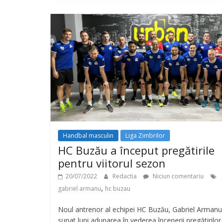
Handbal masculin
Liga Zimbrilor
HC Buzău a început pregătirile
pentru viitorul sezon
20/07/2022
Redactia
Niciun comentariu
,
gabriel armanu
hc buzau
Noul antrenor al echipei HC Buzău, Gabriel Armanu
sunat luni adunarea în vederea începerii pregătirilor