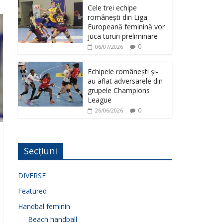
Cele trei echipe
românești din Liga
Europeană feminină vor
juca tururi preliminare
0
06/07/2026
Echipele românești și-
au aflat adversarele din
grupele Champions
League
0
26/06/2026
Secțiuni
DIVERSE
Featured
Handbal feminin
Beach handball