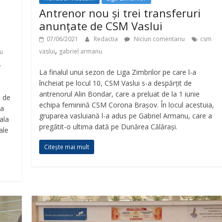
Antrenor nou și trei transferuri
anunțate de CSM Vaslui
07/06/2021
Redactia
Niciun comentariu
csm
,
vaslui
gabriel armanu
u
,
La finalul unui sezon de Liga Zimbrilor pe care l-a
încheiat pe locul 10, CSM Vaslui s-a despărțit de
antrenorul Alin Bondar, care a preluat de la 1 iunie
ă de
echipa feminină CSM Corona Brașov. În locul acestuia,
la
gruparea vasluiană l-a adus pe Gabriel Armanu, care a
ala
pregătit-o ultima dată pe Dunărea Călărași.
ale
Citește mai mult