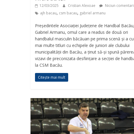
12/03/2025
Cristian Alexoae
Niciun comentari
,
,
ajh bacau
csm bacau
gabriel armanu
Președintele Asociației Județene de Handbal Bacău
Gabriel Armanu, omul care a readus de două ori
handbalul masculin băcăuan pe prima scenă și a cu
mai multe titluri cu echipele de juniori ale clubului
municipalității din Bacău, a ținut să-și spună părere
vizavi de preconizata desființare a secției de handb
la CSM Bacău.
Citește mai mult