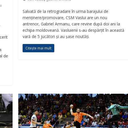
u
Salvată de la retrogradare în urma barajului de
menținere/promovare, CSM Vaslui are un nou
antrenor, Gabriel Armanu, care revine după doi ani la
,
echipa moldoveană. Vasluienii s-au despărțit în această
vară de 5 jucători și au șase noutăți.
cerit
Citește mai mult
a
al de