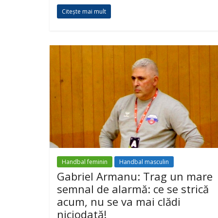
Citește mai mult
Handbal feminin
Handbal masculin
Gabriel Armanu: Trag un mare
semnal de alarmă: ce se strică
acum, nu se va mai clădi
niciodată!