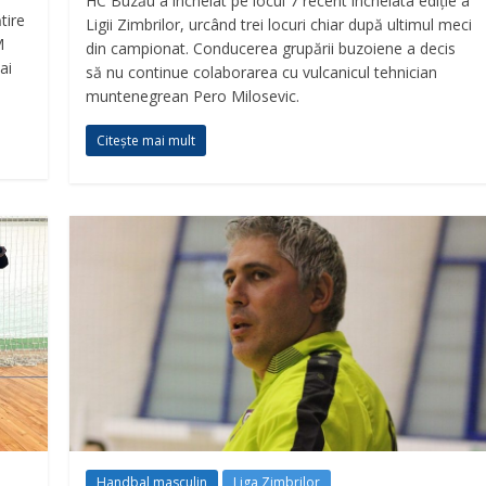
HC Buzău a încheiat pe locul 7 recent încheiata ediție a
tire
Ligii Zimbrilor, urcând trei locuri chiar după ultimul meci
M
din campionat. Conducerea grupării buzoiene a decis
ai
să nu continue colaborarea cu vulcanicul tehnician
muntenegrean Pero Milosevic.
Citește mai mult
Handbal masculin
Liga Zimbrilor