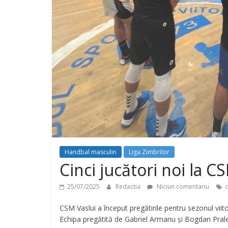
Handbal masculin
Liga Zimbrilor
Cinci jucători noi la C
25/07/2025
Redactia
Niciun comentariu
c
CSM Vaslui a început pregătirile pentru sezonul viit
Echipa pregătită de Gabriel Armanu și Bogdan Prale