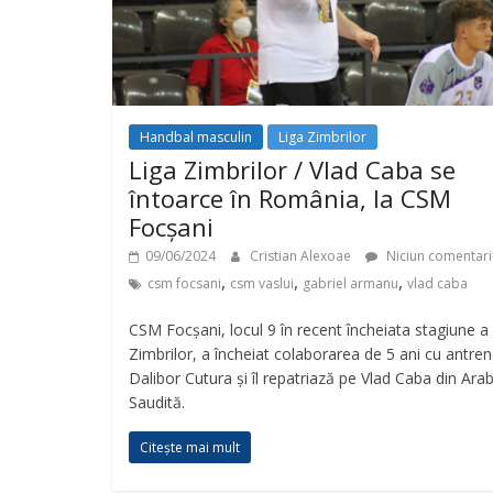
Handbal masculin
Liga Zimbrilor
Liga Zimbrilor / Vlad Caba se
întoarce în România, la CSM
Focșani
09/06/2024
Cristian Alexoae
Niciun comentari
,
,
,
csm focsani
csm vaslui
gabriel armanu
vlad caba
CSM Focșani, locul 9 în recent încheiata stagiune a 
Zimbrilor, a încheiat colaborarea de 5 ani cu antren
Dalibor Cutura și îl repatriază pe Vlad Caba din Arab
Saudită.
Citește mai mult