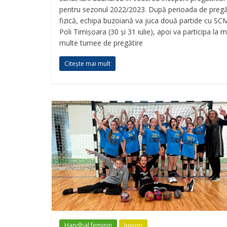
pentru sezonul 2022/2023. După perioada de pregă
fizică, echipa buzoiană va juca două partide cu SC
Poli Timișoara (30 și 31 iulie), apoi va participa la m
multe turnee de pregătire
Citește mai mult
Handbal feminin
Juniori