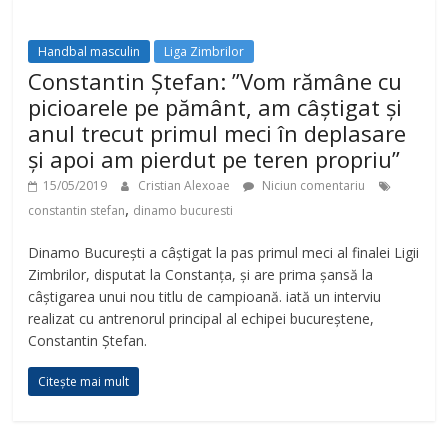
Handbal masculin
Liga Zimbrilor
Constantin Ștefan: ”Vom rămâne cu
picioarele pe pământ, am câștigat și
anul trecut primul meci în deplasare
și apoi am pierdut pe teren propriu”
15/05/2019
Cristian Alexoae
Niciun comentariu
,
constantin stefan
dinamo bucuresti
Dinamo București a câștigat la pas primul meci al finalei Ligii
Zimbrilor, disputat la Constanța, și are prima șansă la
câștigarea unui nou titlu de campioană. iată un interviu
realizat cu antrenorul principal al echipei bucureștene,
Constantin Ștefan.
Citește mai mult