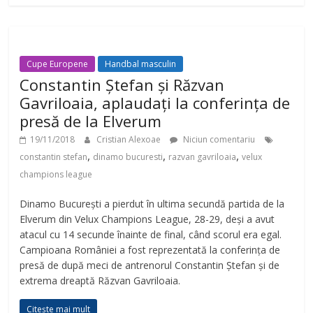
Cupe Europene
Handbal masculin
Constantin Ștefan și Răzvan
Gavriloaia, aplaudați la conferința de
presă de la Elverum
19/11/2018
Cristian Alexoae
Niciun comentariu
,
,
,
constantin stefan
dinamo bucuresti
razvan gavriloaia
velux
champions league
Dinamo București a pierdut în ultima secundă partida de la
Elverum din Velux Champions League, 28-29, deși a avut
atacul cu 14 secunde înainte de final, când scorul era egal.
Campioana României a fost reprezentată la conferința de
presă de după meci de antrenorul Constantin Ștefan și de
extrema dreaptă Răzvan Gavriloaia.
Citește mai mult