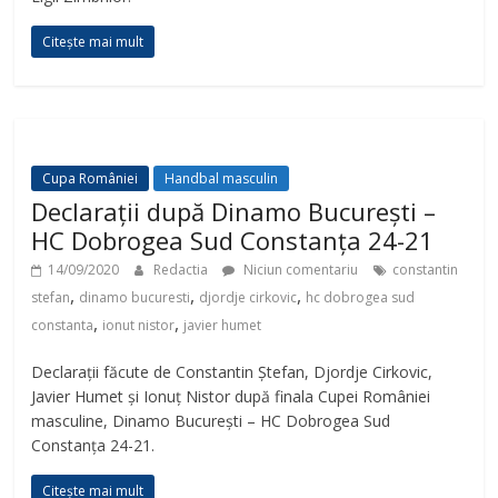
Citește mai mult
Cupa României
Handbal masculin
Declarații după Dinamo București –
HC Dobrogea Sud Constanța 24-21
14/09/2020
Redactia
Niciun comentariu
constantin
,
,
,
stefan
dinamo bucuresti
djordje cirkovic
hc dobrogea sud
,
,
constanta
ionut nistor
javier humet
Declarații făcute de Constantin Ștefan, Djordje Cirkovic,
Javier Humet și Ionuț Nistor după finala Cupei României
masculine, Dinamo București – HC Dobrogea Sud
Constanța 24-21.
Citește mai mult