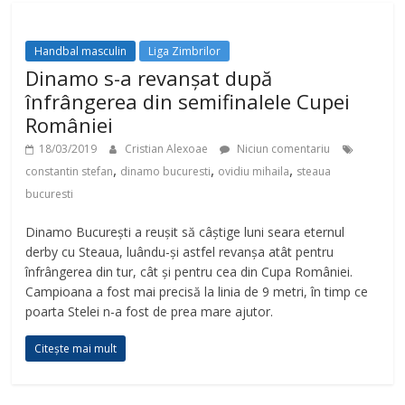
Handbal masculin
Liga Zimbrilor
Dinamo s-a revanșat după
înfrângerea din semifinalele Cupei
României
18/03/2019
Cristian Alexoae
Niciun comentariu
,
,
,
constantin stefan
dinamo bucuresti
ovidiu mihaila
steaua
bucuresti
Dinamo București a reușit să câștige luni seara eternul
derby cu Steaua, luându-și astfel revanșa atât pentru
înfrângerea din tur, cât și pentru cea din Cupa României.
Campioana a fost mai precisă la linia de 9 metri, în timp ce
poarta Stelei n-a fost de prea mare ajutor.
Citește mai mult