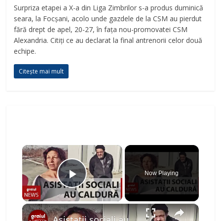
Surpriza etapei a X-a din Liga Zimbrilor s-a produs duminică
seara, la Focșani, acolo unde gazdele de la CSM au pierdut
fără drept de apel, 20-27, în fața nou-promovatei CSM
Alexandria. Citiți ce au declarat la final antrenorii celor două
echipe.
Citește mai mult
×
Now Playing
Play Video
×
Asistatii sociali au caldura pe freme rea