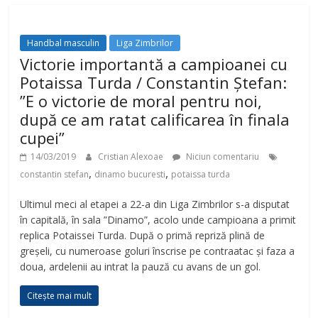
Handbal masculin
Liga Zimbrilor
Victorie importantă a campioanei cu
Potaissa Turda / Constantin Ștefan:
”E o victorie de moral pentru noi,
după ce am ratat calificarea în finala
cupei”
14/03/2019
Cristian Alexoae
Niciun comentariu
,
,
constantin stefan
dinamo bucuresti
potaissa turda
Ultimul meci al etapei a 22-a din Liga Zimbrilor s-a disputat
în capitală, în sala ”Dinamo”, acolo unde campioana a primit
replica Potaissei Turda. După o primă repriză plină de
greșeli, cu numeroase goluri înscrise pe contraatac și faza a
doua, ardelenii au intrat la pauză cu avans de un gol.
Citește mai mult