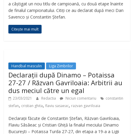
d
a câștigat un nou titlu de campioană, cu două etape înainte
de finalul campionatului. Citiți ce au declarat după meci Dan
e
Savenco și Constantin Ștefan.
Citește mai mult
o
Handbal masculin
Liga Zimbrilor
Declarații după Dinamo – Potaissa
27-27 / Răzvan Gavriloaia: Arbitrii au
dus meciul către un egal
23/03/2021
Redactia
Niciun comentariu
constantin
,
,
,
stefan
cristian ghita
flaviu sasaeac
razvan gavriloaia
Declarații făcute de Constantin Ștefan, Răzvan Gavriloaia,
Flaviu Sâsâeac și Cristian Ghiță la finalul meciului Dinamo
București – Potaissa Turda 27-27, din etapa a 19-a a Ligii