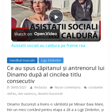
P
Watch on
l
Asistatii sociali au caldura pe freme rea
a
Handbal masculin
Liga Zimbrilor
y
Ce au spus căpitanul și antrenorul lui
Dinamo după al cincilea titlu
consecutiv
V
09/05/2021
Redactia
Niciun comentariu
constantin
,
,
stefan
dan savenco
dinamo bucuresti
i
Dinamo București a învins-o sâmbătă pe Minaur Baia Mare,
într-un meci contând pentru etapa a 28-a a Ligii Zimbrilor, și