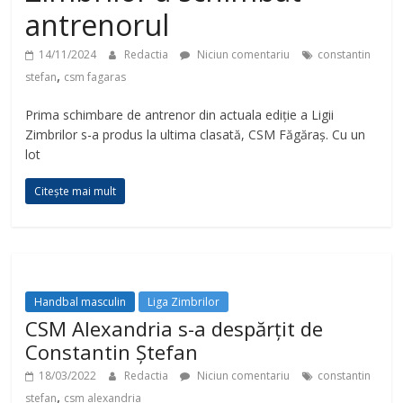
antrenorul
14/11/2024
Redactia
Niciun comentariu
constantin
,
stefan
csm fagaras
Prima schimbare de antrenor din actuala ediție a Ligii
Zimbrilor s-a produs la ultima clasată, CSM Făgăraș. Cu un
lot
Citește mai mult
Handbal masculin
Liga Zimbrilor
CSM Alexandria s-a despărțit de
Constantin Ștefan
18/03/2022
Redactia
Niciun comentariu
constantin
,
stefan
csm alexandria