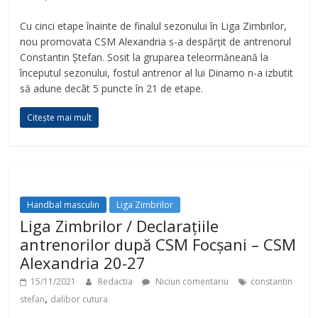
Cu cinci etape înainte de finalul sezonului în Liga Zimbrilor,
nou promovata CSM Alexandria s-a despărțit de antrenorul
Constantin Ștefan. Sosit la gruparea teleormăneană la
începutul sezonului, fostul antrenor al lui Dinamo n-a izbutit
să adune decât 5 puncte în 21 de etape.
Citește mai mult
Handbal masculin
Liga Zimbrilor
Liga Zimbrilor / Declarațiile
antrenorilor după CSM Focșani – CSM
Alexandria 20-27
15/11/2021
Redactia
Niciun comentariu
constantin
,
stefan
dalibor cutura